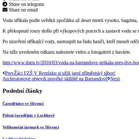
Share on telegram
Share on email
Voda stříkala podle svědků zpočátku až deset metrů vysoko, bagrista, k
K překopnutí roury došlo při výkopových pracech a zastavit vodu se n
Po uzavření stříkající vody, nastoupili na řadu hasiči, kteří museli o
Na níže uvedeném odkazu naleznete video a fotogalerii z havárie.
http://www.tisen.tv/2016/03/voda-na-barrandove-strikala-pres-dve-ho
Prev
Žáci FZŠ V Remízku si užili jarní příměstský tábor!
Archeologové objevili pravěké sídliště na Barrandově
Next
Poslední články
Čarodějnice ve Slivenci
Pálení čarodějnic v Lochkově
Velikonoční jarmark ve Slivenci
Lochkovské kolmo