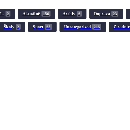
ák
Aktuálně
Archiv
Doprava
2
156
6
23
Školy
Sport
Uncategorized
Z radnic
2
65
216