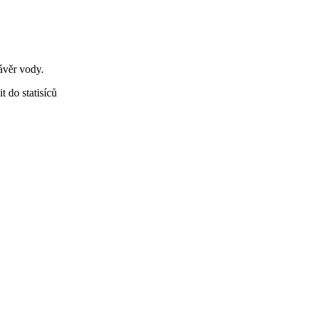
ávěr vody.
t do statisíců