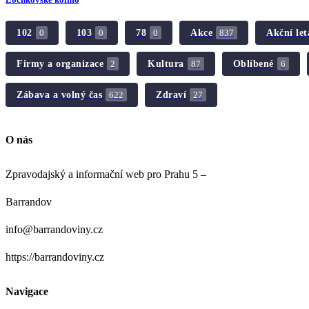
102
103
78
Akce
Akční let
0
0
0
837
Firmy a organizace
Kultura
Oblíbené
2
87
6
Zábava a volný čas
Zdraví
622
27
O nás
Zpravodajský a informační web pro Prahu 5 –
Barrandov
info@barrandoviny.cz
https://barrandoviny.cz
Navigace