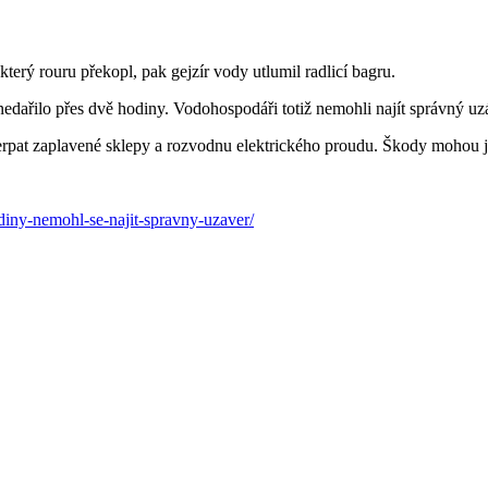
terý rouru překopl, pak gejzír vody utlumil radlicí bagru.
edařilo přes dvě hodiny. Vodohospodáři totiž nemohli najít správný uz
dčerpat zaplavené sklepy a rozvodnu elektrického proudu. Škody mohou ji
diny-nemohl-se-najit-spravny-uzaver/