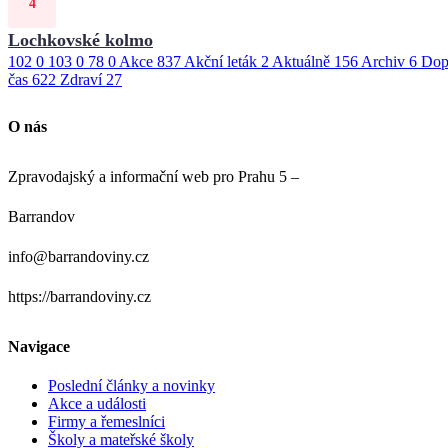
Lochkovské kolmo
102
0
103
0
78
0
Akce
837
Akční leták
2
Aktuálně
156
Archiv
6
Dop
čas
622
Zdraví
27
O nás
Zpravodajský a informační web pro Prahu 5 –
Barrandov
info@barrandoviny.cz
https://barrandoviny.cz
Navigace
Poslední články a novinky
Akce a události
Firmy a řemeslníci
Školy a mateřské školy