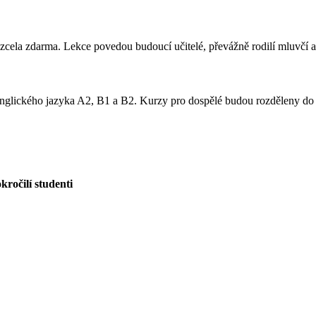
cela zdarma. Lekce povedou budoucí učitelé, převážně rodilí mluvčí ang
 anglického jazyka A2, B1 a B2. Kurzy pro dospělé budou rozděleny do 
ročilí studenti