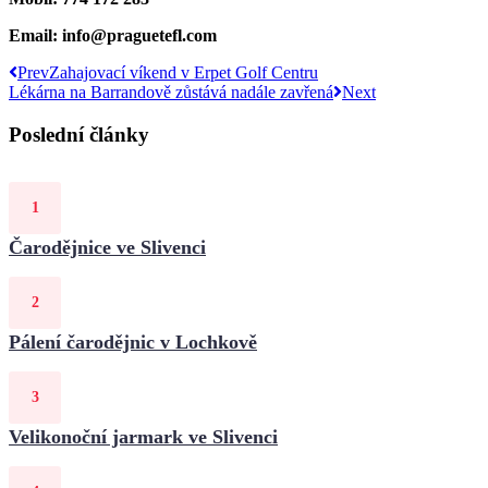
Email: info@praguetefl.com
Prev
Zahajovací víkend v Erpet Golf Centru
Lékárna na Barrandově zůstává nadále zavřená
Next
Poslední články
Čarodějnice ve Slivenci
Pálení čarodějnic v Lochkově
Velikonoční jarmark ve Slivenci