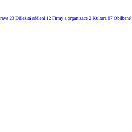
rava
23
Důležitá sdělení
12
Firmy a organizace
2
Kultura
87
Oblíbené