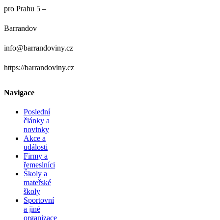
pro Prahu 5 –
Barrandov
info@barrandoviny.cz
https://barrandoviny.cz
Navigace
Poslední
články a
novinky
Akce a
události
Firmy a
řemeslníci
Školy a
mateřské
školy
Sportovní
a jiné
organizace