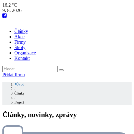
16.2 °C
9. 8. 2026
Články
Akce
Firmy
Školy
Organizace
Kontakt
Přidat firmu
Úvod
/
Články
/
Page 2
Články, novinky, zprávy