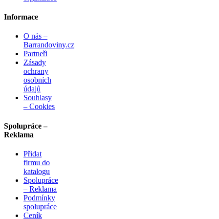
Informace
O nás –
Barrandoviny.cz
Partneři
Zásady
ochrany
osobních
údajů
Souhlasy
– Cookies
Spolupráce –
Reklama
Přidat
firmu do
katalogu
Spolupráce
– Reklama
Podmínky
spolupráce
Ceník