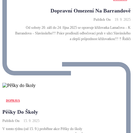
Dopravní Omezení Na Barrandově
Publish On
19. 9. 2025
Od soboty 20. září do 24. října 2025 se opravuje křižovatka Lamačova – K
Barrandova – Slavínského!!! Práce prodlouží odbočovací pruh v ulici Slavínského
a zlepší průjezdnost křižovatkou!!! ‼️ Řidiči
DOPRAVA
Pěšky Do Školy
Publish On
15. 9. 2025
V tomto týdnu (od 15. 9.) proběhne akce Pěšky do školy