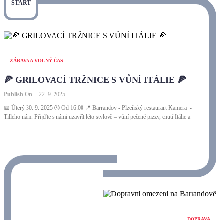
START
ZÁBAVA A VOLNÝ ČAS
🍕 GRILOVACÍ TRŽNICE S VŮNÍ ITÁLIE 🍕
Publish On
22. 9. 2025
📅 Úterý 30. 9. 2025 🕓 Od 16:00 📍 Barrandov - Plzeňský restaurant Kamera -
Tilleho nám. Přijďte s námi uzavřít léto stylově – vůní pečené pizzy, chutí Itálie a
DOPRAVA