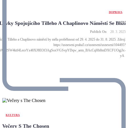
DOPRAVA
Lávky Spojujícího Tilleho A Chaplinovo Náměstí Se Blíží
Publish On
20. 3. 2025
ícího Tilleho a Chaplinovo náměstí by měla proběhnout od 29. 4. 2025 do 31. 8. 2025. Zdroj:
https://usneseni.praha5.cz/usneseni/usneseni/104495?
H0AO2SW4ktf4LeceYx48XJ8EOf3AgSoxVGSvpYDqw_aem_BAcCqHh8mDXCFUOgj3c-
yA
KULTURA
Večery S The Chosen