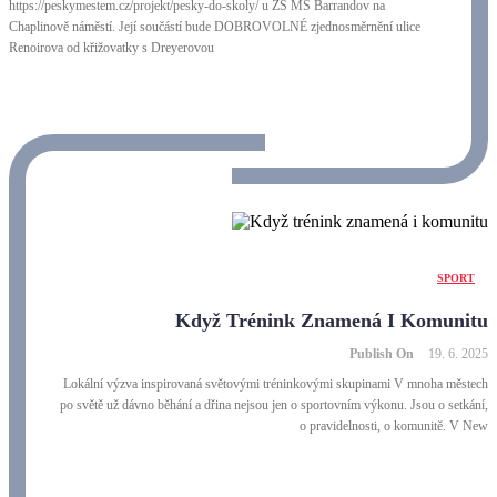
https://peskymestem.cz/projekt/pesky-do-skoly/ u ZŠ MŠ Barrandov na
Chaplinově náměstí. Její součástí bude DOBROVOLNÉ zjednosměrnění ulice
Renoirova od křižovatky s Dreyerovou
SPORT
Když Trénink Znamená I Komunitu
Publish On
19. 6. 2025
Lokální výzva inspirovaná světovými tréninkovými skupinami V mnoha městech
po světě už dávno běhání a dřina nejsou jen o sportovním výkonu. Jsou o setkání,
o pravidelnosti, o komunitě. V New