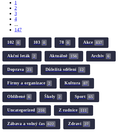
1
2
3
4
...
147
102
103
78
Akce
0
0
0
837
Akční leták
Aktuálně
Archiv
2
156
6
Doprava
Důležitá sdělení
23
12
Firmy a organizace
Kultura
2
87
Oblíbené
Školy
Sport
6
2
65
Uncategorized
Z radnice
216
111
Zábava a volný čas
Zdraví
622
27