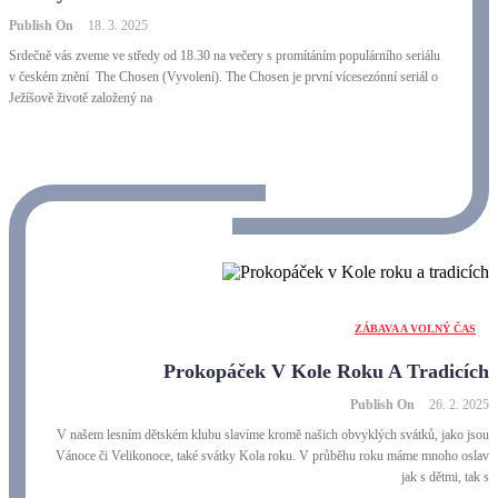
Publish On
18. 3. 2025
Srdečně vás zveme ve středy od 18.30 na večery s promítáním populárního seriálu
v českém znění The Chosen (Vyvolení). The Chosen je první vícesezónní seriál o
Ježíšově životě založený na
ZÁBAVA A VOLNÝ ČAS
Prokopáček V Kole Roku A Tradicích
Publish On
26. 2. 2025
V našem lesním dětském klubu slavíme kromě našich obvyklých svátků, jako jsou
Vánoce či Velikonoce, také svátky Kola roku. V průběhu roku máme mnoho oslav
jak s dětmi, tak s