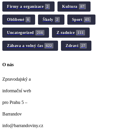
Firmy a organizace
Kultura
2
87
Oblíbené
Školy
Sport
6
2
65
Uncategorized
Z radnice
216
111
Zábava a volný čas
Zdraví
622
27
O nás
Zpravodajský a
informační web
pro Prahu 5 –
Barrandov
info@barrandoviny.cz