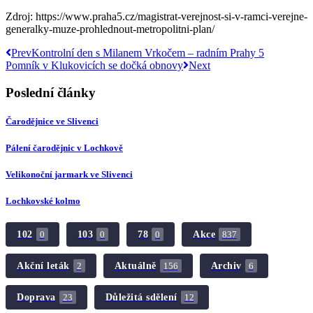
Zdroj: https://www.praha5.cz/magistrat-verejnost-si-v-ramci-verejne-
generalky-muze-prohlednout-metropolitni-plan/
Prev
Kontrolní den s Milanem Vrkočem – radním Prahy 5
Pomník v Klukovicích se dočká obnovy
Next
Poslední články
Čarodějnice ve Slivenci
Pálení čarodějnic v Lochkově
Velikonoční jarmark ve Slivenci
Lochkovské kolmo
102
103
78
Akce
0
0
0
837
Akční leták
Aktuálně
Archiv
2
156
6
Doprava
Důležitá sdělení
23
12