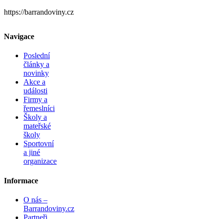
https://barrandoviny.cz
Navigace
Poslední
články a
novinky
Akce a
události
Firmy a
řemeslníci
Školy a
mateřské
školy
Sportovní
a jiné
organizace
Informace
O nás –
Barrandoviny.cz
Partneři