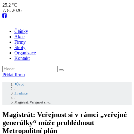
25.2 °C
7. 8. 2026
Články
Akce
Firmy
Školy
Organizace
Kontakt
Přidat firmu
Úvod
/
Z radnice
/
Magistrát: Veřejnost si v…
Magistrát: Veřejnost si v rámci „veřejné
generálky“ může prohlédnout
Metropolitní plán