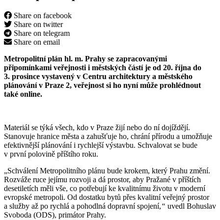
Share on facebook
Share on twitter
Share on telegram
Share on email
Metropolitní plán hl. m. Prahy se zapracovanými
připomínkami veřejnosti i městských částí je od 20. října do
3. prosince vystavený v Centru architektury a městského
plánování v Praze 2, veřejnost si ho nyní může prohlédnout
také online.
Materiál se týká všech, kdo v Praze žijí nebo do ní dojíždějí.
Stanovuje hranice města a zahušťuje ho, chrání přírodu a umožňuje
efektivnější plánování i rychlejší výstavbu. Schvalovat se bude
v první polovině příštího roku.
„Schválení Metropolitního plánu bude krokem, který Prahu změní.
Rozváže ruce jejímu rozvoji a dá prostor, aby Pražané v příštích
desetiletích měli vše, co potřebují ke kvalitnímu životu v moderní
evropské metropoli. Od dostatku bytů přes kvalitní veřejný prostor
a služby až po rychlá a pohodlná dopravní spojení,
“
uvedl Bohuslav
Svoboda (ODS), primátor Prahy.