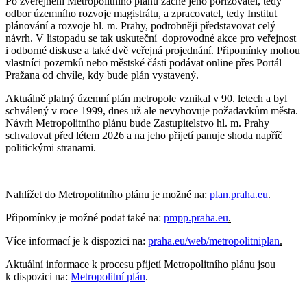
Po zveřejnění Metropolitního plánu začne jeho pořizovatel, tedy
odbor územního rozvoje magistrátu, a zpracovatel, tedy Institut
plánování a rozvoje hl. m. Prahy, podrobněji představovat celý
návrh. V listopadu se tak uskuteční doprovodné akce pro veřejnost
i odborné diskuse a také dvě veřejná projednání. Připomínky mohou
vlastníci pozemků nebo městské části podávat online přes Portál
Pražana od chvíle, kdy bude plán vystavený.
Aktuálně platný územní plán metropole vznikal v 90. letech a byl
schválený v roce 1999, dnes už ale nevyhovuje požadavkům města.
Návrh Metropolitního plánu bude Zastupitelstvo hl. m. Prahy
schvalovat před létem 2026 a na jeho přijetí panuje shoda napříč
politickými stranami.
Nahlížet do Metropolitního plánu je možné na:
plan.praha.eu
.
Připomínky je možné podat také na:
pmpp.praha.eu
.
Více informací je k dispozici na:
praha.eu/web/metropolitniplan
.
Aktuální informace k procesu přijetí Metropolitního plánu jsou
k dispozici na:
Metropolitní plán
.