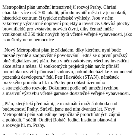
Metropolitní plán umožní intenzivnější rozvoj Prahy. Chrání
charakter více než 700 lokalit, přírodu uvnitř města i v jeho okolí,
historické centrum či typické městské výhledy. Jsou v něm
zakotveny významné dopravní projekty a investice. Otevírá plochy
brownfieldů pro výstavbu nových čtvrtí, díky čemuž může
vzniknout až 350 tisíc nových bytů včetně veřejné vybavenosti, jako
jsou školy nebo nemocnice.
„Nový Metropolitní plán je základem, díky kterému nyní bude
možné rychlé a zodpovědné povolování. Jedná se o první pražský
plně digitalizovaný plán. Jsou v něm zakotveny všechny investiční
akce státu a města. U soukromých projektů plán navíc přináší
podmínku uzavřít plánovací smlouvu, pokud dochází ke zhodnocení
pozemků developera,“ řekl Petr Hlaváček (STAN), náměstek
pražského primátora hl. m. Prahy pro oblast územního
a strategického rozvoje. Dokument podle něj umožní rychlou
a masivní výstavbu včetně garance dostatečné veřejné vybavenosti.
„Plán, který leží před námi, je maximální možná dohoda nad
budoucností Prahy. Strávili jsme nad ním dvanáct let. Nový
Metropolitní plán zohledňuje nepočítaně protichůdných zájmů
a pohledů,
“
sdělil Ondřej Boháč, ředitel Institutu plánování
a rozvoje hl. m. Prahy.