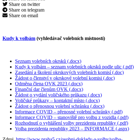
Share on twitter
Share on telegram
Share on email
Kudy k volbám
(vyhledávač volebních místností)
Seznam volebních okrsků (.docx)
Kudy k volbám – seznam volebních okrsků podle ulic (.pdf)
Zasedání a školení okrskových volebních komisí (.doc)
Žádost o členství v okrskové volební komisi (.doc)
Odměna člena OVK 2023 (.docx)
Finanční dar členům OVK (.docx)
Žádost o vydání voličského průkazu (.docx)
Voličské průkazy – kontaktní místo (.docx)
Žádost o přenosnou volební schránku (.docx)
Informace COVID – přenosné volební schránky (.pdf)
Informace COVID – stanoviště pro volbu z vozidla (.pdf)
Rozhodnutí o vyhlášení volby prezidenta republiky (.pdf)
Volba prezidenta republiky 2023 – INFORMACE (.aspx)
Zdroj.
https://www.praha5.cz/osobni-doklady-a-volby/volba-