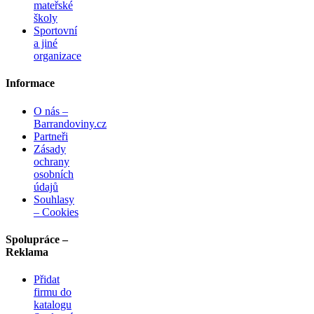
mateřské
školy
Sportovní
a jiné
organizace
Informace
O nás –
Barrandoviny.cz
Partneři
Zásady
ochrany
osobních
údajů
Souhlasy
– Cookies
Spolupráce –
Reklama
Přidat
firmu do
katalogu