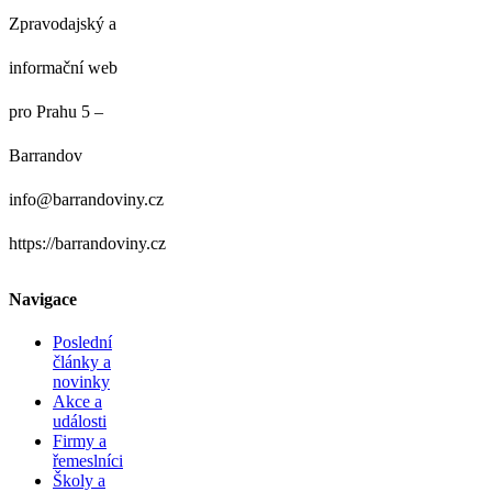
Zpravodajský a
informační web
pro Prahu 5 –
Barrandov
info@barrandoviny.cz
https://barrandoviny.cz
Navigace
Poslední
články a
novinky
Akce a
události
Firmy a
řemeslníci
Školy a