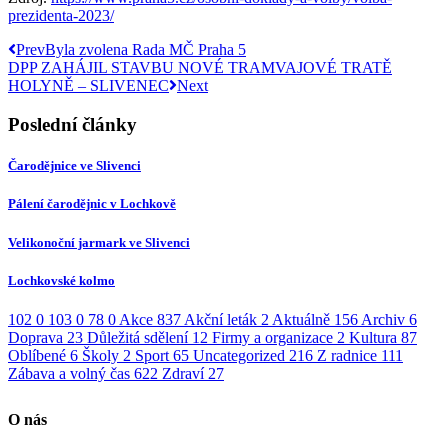
prezidenta-2023/
Prev
Byla zvolena Rada MČ Praha 5
DPP ZAHÁJIL STAVBU NOVÉ TRAMVAJOVÉ TRATĚ
HOLYNĚ – SLIVENEC
Next
Poslední články
Čarodějnice ve Slivenci
Pálení čarodějnic v Lochkově
Velikonoční jarmark ve Slivenci
Lochkovské kolmo
102
0
103
0
78
0
Akce
837
Akční leták
2
Aktuálně
156
Archiv
6
Doprava
23
Důležitá sdělení
12
Firmy a organizace
2
Kultura
87
Oblíbené
6
Školy
2
Sport
65
Uncategorized
216
Z radnice
111
Zábava a volný čas
622
Zdraví
27
O nás