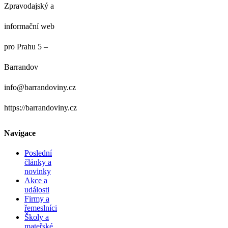
Zpravodajský a
informační web
pro Prahu 5 –
Barrandov
info@barrandoviny.cz
https://barrandoviny.cz
Navigace
Poslední
články a
novinky
Akce a
události
Firmy a
řemeslníci
Školy a
mateřské