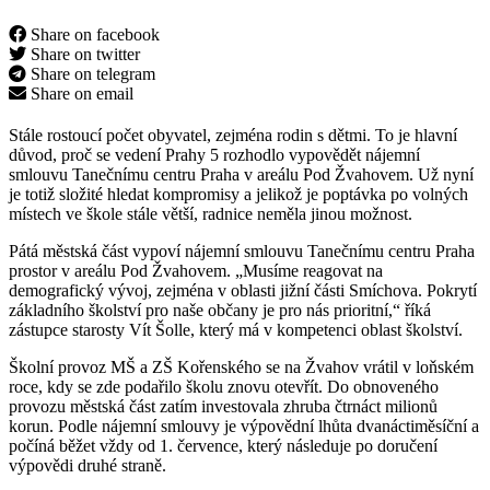
Share on facebook
Share on twitter
Share on telegram
Share on email
Stále rostoucí počet obyvatel, zejména rodin s dětmi. To je hlavní
důvod, proč se vedení Prahy 5 rozhodlo vypovědět nájemní
smlouvu Tanečnímu centru Praha v areálu Pod Žvahovem. Už nyní
je totiž složité hledat kompromisy a jelikož je poptávka po volných
místech ve škole stále větší, radnice neměla jinou možnost.
Pátá městská část vypoví nájemní smlouvu Tanečnímu centru Praha
prostor v areálu Pod Žvahovem. „Musíme reagovat na
demografický vývoj, zejména v oblasti jižní části Smíchova. Pokrytí
základního školství pro naše občany je pro nás prioritní,“ říká
zástupce starosty Vít Šolle, který má v kompetenci oblast školství.
Školní provoz MŠ a ZŠ Kořenského se na Žvahov vrátil v loňském
roce, kdy se zde podařilo školu znovu otevřít. Do obnoveného
provozu městská část zatím investovala zhruba čtrnáct milionů
korun. Podle nájemní smlouvy je výpovědní lhůta dvanáctiměsíční a
počíná běžet vždy od 1. července, který následuje po doručení
výpovědi druhé straně.