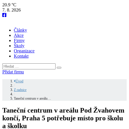
20.9 °C
7. 8. 2026
Články
Akce
Firmy
Školy
Organizace
Kontakt
Přidat firmu
Úvod
/
Z radnice
/
Taneční centrum v areálu…
Taneční centrum v areálu Pod Žvahovem
končí, Praha 5 potřebuje místo pro školu
a školku