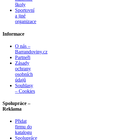
školy
Sportovní
a jiné
organizace
Informace
O nás –
Barrandoviny.cz
Partneři
Zásady
ochrany
osobních
údajů
Souhlasy
– Cookies
Spolupráce –
Reklama
Přidat
firmu do
katalogu
Spolupráce