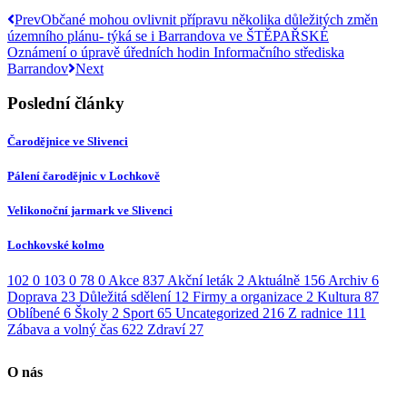
Prev
Občané mohou ovlivnit přípravu několika důležitých změn
územního plánu- týká se i Barrandova ve ŠTĚPAŘSKÉ
Oznámení o úpravě úředních hodin Informačního střediska
Barrandov
Next
Poslední články
Čarodějnice ve Slivenci
Pálení čarodějnic v Lochkově
Velikonoční jarmark ve Slivenci
Lochkovské kolmo
102
0
103
0
78
0
Akce
837
Akční leták
2
Aktuálně
156
Archiv
6
Doprava
23
Důležitá sdělení
12
Firmy a organizace
2
Kultura
87
Oblíbené
6
Školy
2
Sport
65
Uncategorized
216
Z radnice
111
Zábava a volný čas
622
Zdraví
27
O nás