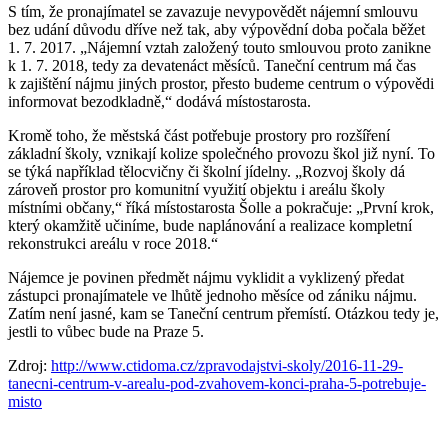
S tím, že pronajímatel se zavazuje nevypovědět nájemní smlouvu
bez udání důvodu dříve než tak, aby výpovědní doba počala běžet
1. 7. 2017. „Nájemní vztah založený touto smlouvou proto zanikne
k 1. 7. 2018, tedy za devatenáct měsíců. Taneční centrum má čas
k zajištění nájmu jiných prostor, přesto budeme centrum o výpovědi
informovat bezodkladně,“ dodává místostarosta.
Kromě toho, že městská část potřebuje prostory pro rozšíření
základní školy, vznikají kolize společného provozu škol již nyní. To
se týká například tělocvičny či školní jídelny. „Rozvoj školy dá
zároveň prostor pro komunitní využití objektu i areálu školy
místními občany,“ říká místostarosta Šolle a pokračuje: „První krok,
který okamžitě učiníme, bude naplánování a realizace kompletní
rekonstrukci areálu v roce 2018.“
Nájemce je povinen předmět nájmu vyklidit a vyklizený předat
zástupci pronajímatele ve lhůtě jednoho měsíce od zániku nájmu.
Zatím není jasné, kam se Taneční centrum přemístí. Otázkou tedy je,
jestli to vůbec bude na Praze 5.
Zdroj:
http://www.ctidoma.cz/zpravodajstvi-skoly/2016-11-29-
tanecni-centrum-v-arealu-pod-zvahovem-konci-praha-5-potrebuje-
misto