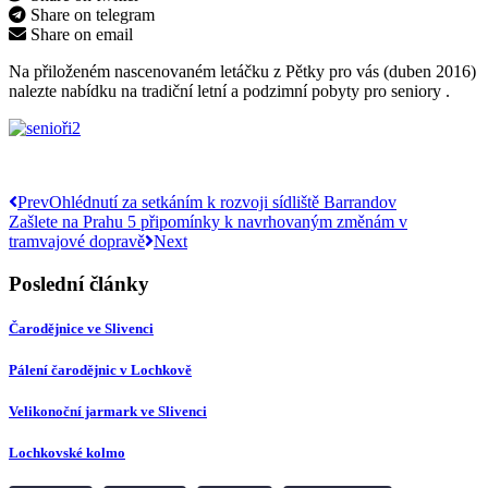
Share on telegram
Share on email
Na přiloženém nascenovaném letáčku z Pětky pro vás (duben 2016)
nalezte nabídku na tradiční letní a podzimní pobyty pro seniory .
Prev
Ohlédnutí za setkáním k rozvoji sídliště Barrandov
Zašlete na Prahu 5 připomínky k navrhovaným změnám v
tramvajové dopravě
Next
Poslední články
Čarodějnice ve Slivenci
Pálení čarodějnic v Lochkově
Velikonoční jarmark ve Slivenci
Lochkovské kolmo