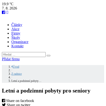
19.9 °C
7. 8. 2026
Články
Akce
Firmy
Školy
Organizace
Kontakt
Přidat firmu
Úvod
/
Z radnice
/
Letní a podzimní pobyty…
Letní a podzimní pobyty pro seniory
Share on facebook
Share on twitter