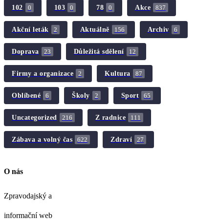
102
103
78
Akce
0
0
0
837
Akční leták
Aktuálně
Archiv
2
156
6
Doprava
Důležitá sdělení
23
12
Firmy a organizace
Kultura
2
87
Oblíbené
Školy
Sport
6
2
65
Uncategorized
Z radnice
216
111
Zábava a volný čas
Zdraví
622
27
O nás
Zpravodajský a
informační web