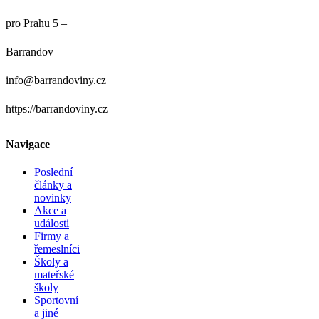
pro Prahu 5 –
Barrandov
info@barrandoviny.cz
https://barrandoviny.cz
Navigace
Poslední
články a
novinky
Akce a
události
Firmy a
řemeslníci
Školy a
mateřské
školy
Sportovní
a jiné