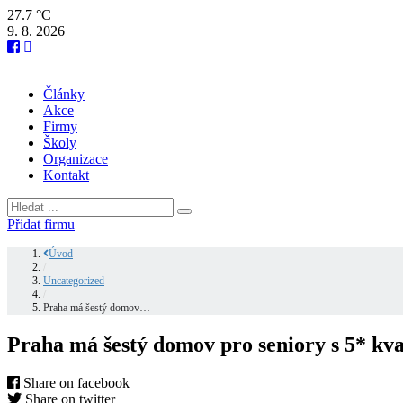
27.7 °C
9. 8. 2026
Články
Akce
Firmy
Školy
Organizace
Kontakt
Přidat firmu
Úvod
/
Uncategorized
/
Praha má šestý domov…
Praha má šestý domov pro seniory s 5* kva
Share on facebook
Share on twitter