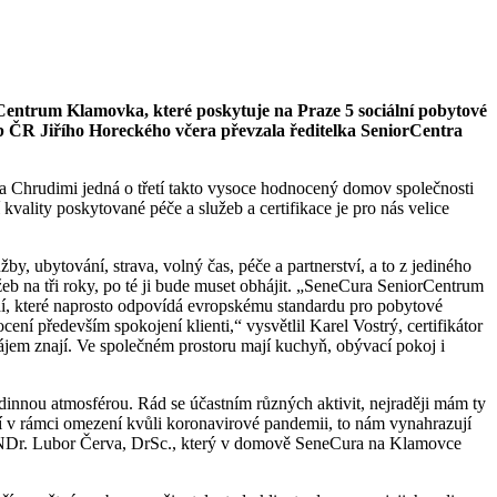
orCentrum Klamovka, které poskytuje na Praze 5 sociální pobytové
eb ČR Jiřího Horeckého včera převzala ředitelka SeniorCentra
 a Chrudimi jedná o třetí takto vysoce hodnocený domov společnosti
ality poskytované péče a služeb a certifikace je pro nás velice
y, ubytování, strava, volný čas, péče a partnerství, a to z jediného
žeb na tři roky, po té ji bude muset obhájit. „SeneCura SeniorCentrum
dí, které naprosto odpovídá evropskému standardu pro pobytové
ní především spokojení klienti,“ vysvětlil Karel Vostrý, certifikátor
ájem znají. Ve společném prostoru mají kuchyň, obývací pokoj i
odinnou atmosférou. Rád se účastním různých aktivit, nejraději mám ty
bí v rámci omezení kvůli koronavirové pandemii, to nám vynahrazují
e RNDr. Lubor Červa, DrSc., který v domově SeneCura na Klamovce