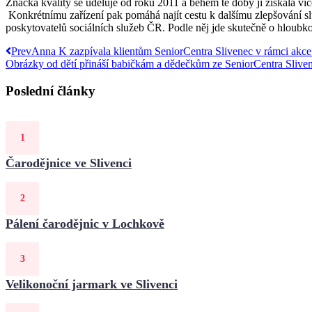
Značka kvality se uděluje od roku 2011 a během té doby ji získala více
Konkrétnímu zařízení pak pomáhá najít cestu k dalšímu zlepšování slu
poskytovatelů sociálních služeb ČR. Podle něj jde skutečně o hloubkov
Prev
Anna K zazpívala klientům SeniorCentra Slivenec v rámci akc
Obrázky od dětí přináší babičkám a dědečkům ze SeniorCentra Sliven
Poslední články
Čarodějnice ve Slivenci
Pálení čarodějnic v Lochkově
Velikonoční jarmark ve Slivenci