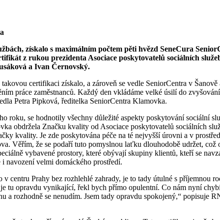
vka
h službách, získalo s maximálním počtem pěti hvězd SeneCura Seni
ifikát z rukou prezidenta Asociace poskytovatelů sociálních služ
 Husáková a Ivan Černovský.
akovou certifikaci získalo, a zároveň se vedle SeniorCentra v Šanově
ním práce zaměstnanců. Každý den vkládáme velké úsilí do zvyšování kv
uvedla Petra Pipková, ředitelka SeniorCentra Klamovka.
o roku, se hodnotily všechny důležité aspekty poskytování sociální služb
movka obdržela Značku kvality od Asociace poskytovatelů sociálních slu
y kvality. Je zde poskytována péče na té nejvyšší úrovni a v prostře
a. Věřím, že se podaří tuto pomyslnou laťku dlouhodobě udržet, což oce
ciálně vybavené prostory, které obývají skupiny klientů, kteří se navz
e i navození velmi domáckého prostředí.
 v centru Prahy bez rozhlehlé zahrady, je to tady útulné s příjemnou r
 je tu opravdu vynikající, řekl bych přímo opulentní. Co nám nyní chy
skárnu a rozhodně se nenudím. Jsem tady opravdu spokojený,“ popisuj