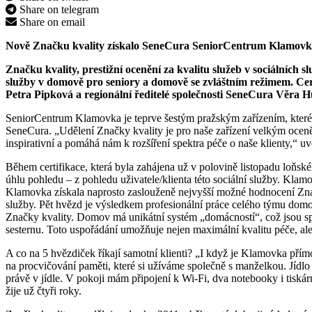
Share on telegram
Share on email
Nově Značku kvality získalo SeneCura SeniorCentrum Klamo
Značku kvality, prestižní ocenění za kvalitu služeb v sociálníc
služby v domově pro seniory a domově se zvláštním režimem. Cert
Petra Pipková a regionální ředitelé společnosti SeneCura Věra
SeniorCentrum Klamovka je teprve šestým pražským zařízením, které t
SeneCura. „Udělení Značky kvality je pro naše zařízení velkým oceně
inspirativní a pomáhá nám k rozšíření spektra péče o naše klienty,“ 
Během certifikace, která byla zahájena už v polovině listopadu loňskéh
úhlu pohledu – z pohledu uživatele/klienta této sociální služby. Kla
Klamovka získala naprosto zaslouženě nejvyšší možné hodnocení Značk
služby. Pět hvězd je výsledkem profesionální práce celého týmu domov
Značky kvality. Domov má unikátní systém „domácností“, což jsou spe
sesternu. Toto uspořádání umožňuje nejen maximální kvalitu péče, al
A co na 5 hvězdiček říkají samotní klienti? „I když je Klamovka přímo
na procvičování paměti, které si užíváme společně s manželkou. Jídlo
právě v jídle. V pokoji mám připojení k Wi-Fi, dva notebooky i ti
žije už čtyři roky.