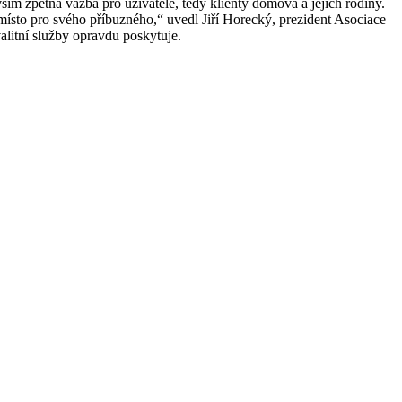
vším zpětná vazba pro uživatele, tedy klienty domova a jejich rodiny.
místo pro svého příbuzného,“ uvedl Jiří Horecký, prezident Asociace
valitní služby opravdu poskytuje.