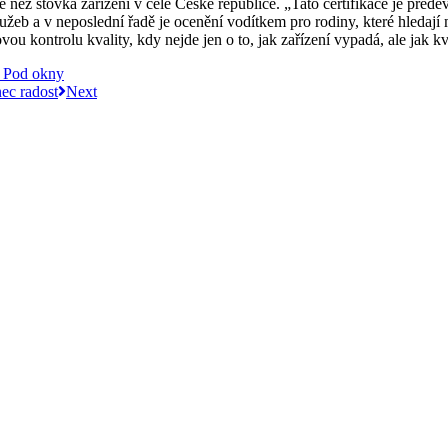
 než stovka zařízení v celé České republice. „Tato certifikace je přede
žeb a v neposlední řadě je ocenění vodítkem pro rodiny, které hledají 
ou kontrolu kvality, kdy nejde jen o to, jak zařízení vypadá, ale jak k
e Pod okny
ec radost
Next