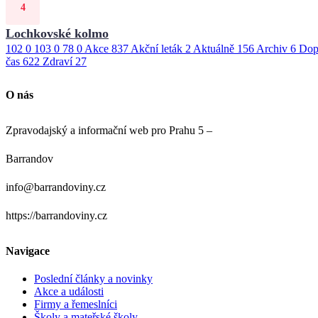
Lochkovské kolmo
102
0
103
0
78
0
Akce
837
Akční leták
2
Aktuálně
156
Archiv
6
Dop
čas
622
Zdraví
27
O nás
Zpravodajský a informační web pro Prahu 5 –
Barrandov
info@barrandoviny.cz
https://barrandoviny.cz
Navigace
Poslední články a novinky
Akce a události
Firmy a řemeslníci
Školy a mateřské školy