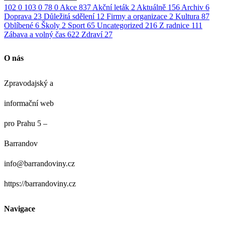
102
0
103
0
78
0
Akce
837
Akční leták
2
Aktuálně
156
Archiv
6
Doprava
23
Důležitá sdělení
12
Firmy a organizace
2
Kultura
87
Oblíbené
6
Školy
2
Sport
65
Uncategorized
216
Z radnice
111
Zábava a volný čas
622
Zdraví
27
O nás
Zpravodajský a
informační web
pro Prahu 5 –
Barrandov
info@barrandoviny.cz
https://barrandoviny.cz
Navigace