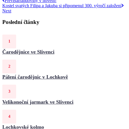
Prev
Barrandoviny v novém!
Kostel svatých Filipa a Jakuba si připomenul 300. výročí založení
Next
Poslední články
Čarodějnice ve Slivenci
Pálení čarodějnic v Lochkově
Velikonoční jarmark ve Slivenci
Lochkovské kolmo