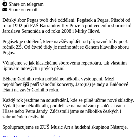
Share on telegram
Share on email
Dětský sbor Pegas tvoří dvě oddělení, Pegásek a Pegas. Působí od
roku 1992 při FZŠ Barrandov II v Praze 5 pod vedením sbormistrů
Jaroslava Semoráda a od roku 2008 i Mirky Illové.
Pegásek je oddělení, které navštěvují děti od přípravné třídy po 3.
ročník ZŠ. Od čtvrté třídy je možné stát se členem hlavního sboru
Pegas.
Věnujeme se jak klasickému sborovému repertoáru, tak vlastním
úpravám lidových i jiných písní.
Během školního roku pořádáme několik vystoupení. Mezi
nejoblíbenější patří vánoční koncerty, Jaro(uš) je tady a Balónové
létání na závěr školního roku.
Každý rok jezdíme na soustředění, kde se pilně učíme nové skladby.
Vydali jsme několik alb, podíleli se na nahrávání písniček Ivana
Hlase nebo Petra Jandy. Zúčastnili jsme se několika českých i
zahraničních festivalů.
Spolupracujeme se ZUŠ Music Art a hudební skupinou Nástroje.