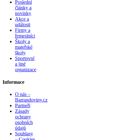
Poslední
články a
novinky
Akce a
události
Firmy a
řemeslníci
Školy a
mateřské
školy
Sportovní
a jiné
organizace
Informace
O nás –
Barrandoviny.cz
Partneři
Zásady
ochrany
osobních
údajů
Souhlasy
– Cookies