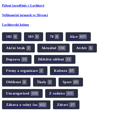
Pálení čarodějnic v Lochkově
Velikonoční jarmark ve Slivenci
Lochkovské kolmo
102
103
78
Akce
0
0
0
837
Akční leták
Aktuálně
Archiv
2
156
6
Doprava
Důležitá sdělení
23
12
Firmy a organizace
Kultura
2
87
Oblíbené
Školy
Sport
6
2
65
Uncategorized
Z radnice
216
111
Zábava a volný čas
Zdraví
622
27