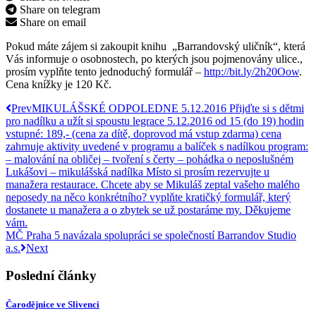
Share on telegram
Share on email
Pokud máte zájem si zakoupit knihu „Barrandovský uličník“, která
Vás informuje o osobnostech, po kterých jsou pojmenovány ulice.,
prosím vyplňte tento jednoduchý formulář –
http://bit.ly/2h20Oow
.
Cena knížky je 120 Kč.
Prev
MIKULÁŠSKÉ ODPOLEDNE 5.12.2016 Přijďte si s dětmi
pro nadílku a užít si spoustu legrace 5.12.2016 od 15 (do 19) hodin
vstupné: 189,- (cena za dítě, doprovod má vstup zdarma) cena
zahrnuje aktivity uvedené v programu a balíček s nadílkou program:
– malování na obličej – tvoření s čerty – pohádka o neposlušném
Lukášovi – mikulášská nadílka Místo si prosím rezervujte u
manažera restaurace. Chcete aby se Mikuláš zeptal vašeho malého
neposedy na něco konkrétního? vyplňte kratičký formulář, který
dostanete u manažera a o zbytek se už postaráme my. Děkujeme
vám.
MČ Praha 5 navázala spolupráci se společností Barrandov Studio
a.s.
Next
Poslední články
Čarodějnice ve Slivenci