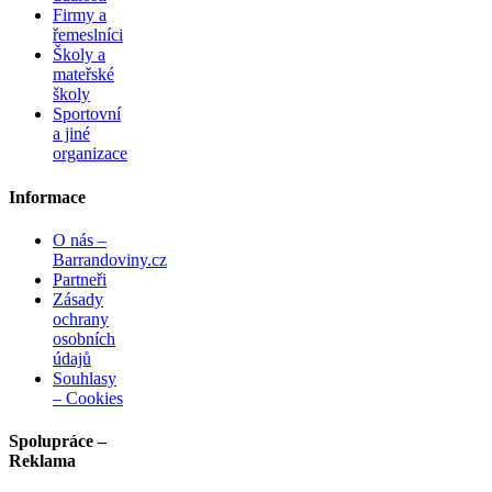
Firmy a
řemeslníci
Školy a
mateřské
školy
Sportovní
a jiné
organizace
Informace
O nás –
Barrandoviny.cz
Partneři
Zásady
ochrany
osobních
údajů
Souhlasy
– Cookies
Spolupráce –
Reklama