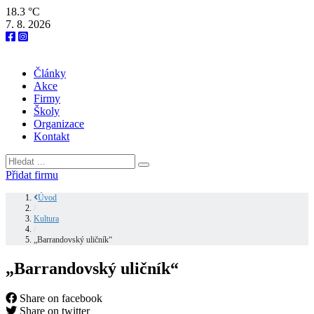
18.3 °C
7. 8. 2026
Články
Akce
Firmy
Školy
Organizace
Kontakt
Přidat firmu
Úvod
/
Kultura
/
„Barrandovský uličník“
„Barrandovský uličník“
Share on facebook
Share on twitter