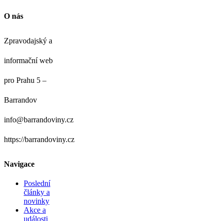
O nás
Zpravodajský a
informační web
pro Prahu 5 –
Barrandov
info@barrandoviny.cz
https://barrandoviny.cz
Navigace
Poslední
články a
novinky
Akce a
události