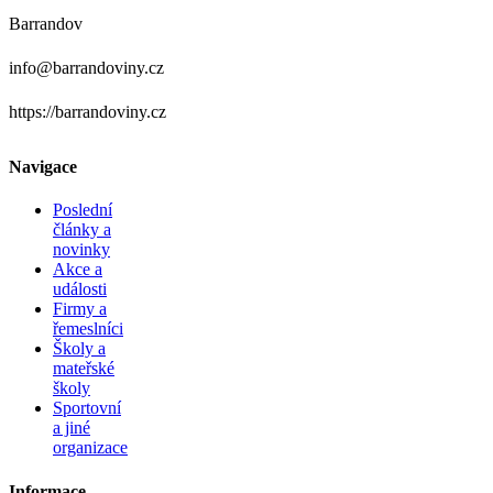
Barrandov
info@barrandoviny.cz
https://barrandoviny.cz
Navigace
Poslední
články a
novinky
Akce a
události
Firmy a
řemeslníci
Školy a
mateřské
školy
Sportovní
a jiné
organizace
Informace