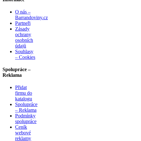
O nás –
Barrandoviny.cz
Partneři
Zásady
ochrany
osobních
údajů
Souhlasy
– Cookies
Spolupráce –
Reklama
Přidat
firmu do
katalogu
Spolupráce
– Reklama
Podmínky
spolupráce
Ceník
webové
reklamy