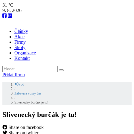
31 °C
9. 8. 2026
Články
Akce
Firmy
Školy
Organizace
Kontakt
Přidat firmu
Úvod
/
Zábava a volný čas
/
Slivenecký burčák je tu!
Slivenecký burčák je tu!
Share on facebook
Share on twitter