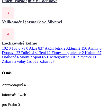
Pálení čarodějnic v Lochkově
Velikonoční jarmark ve Slivenci
Lochkovské kolmo
102
0
103
0
78
0
Akce
837
Akční leták
2
Aktuálně
156
Archiv
6
Doprava
23
Důležitá sdělení
12
Firmy a organizace
2
Kultura
87
Oblíbené
6
Školy
2
Sport
65
Uncategorized
216
Z radnice
111
Zábava a volný čas
622
Zdraví
27
O nás
Zpravodajský a
informační web
pro Prahu 5 –