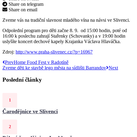
Share on telegram
Share on email
Zveme vás na tradiční slavnost mladého vína na návsi ve Slivenci.
Odpolední program pro děti začne 8. 9. od 15:00 hodin, poté od
16:00 k poslechu zahrají Stařenky (Schovanky) a v 19:00 hodin
uslyšíte koncert dechové kapely Krajanka Václava Hlaváčka.
Zdroj:
http://www.praha-slivenec.cz/?p=16967
Prev
Home Food Fest v Radotíně
Zveme děti ke stavbě lego města na sídlišti Barrandov
Next
Poslední články
Čarodějnice ve Slivenci