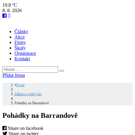
19.8 °C
8. 8. 2026
Články
Akce
Firmy
Školy
Organizace
Kontakt
Přidat firmu
Úvod
/
Zábava a volný čas
/
Pohádky na Barrandově
Pohádky na Barrandově
Share on facebook
Share on twitter