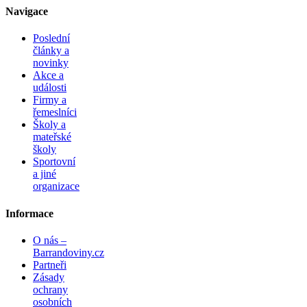
Navigace
Poslední
články a
novinky
Akce a
události
Firmy a
řemeslníci
Školy a
mateřské
školy
Sportovní
a jiné
organizace
Informace
O nás –
Barrandoviny.cz
Partneři
Zásady
ochrany
osobních