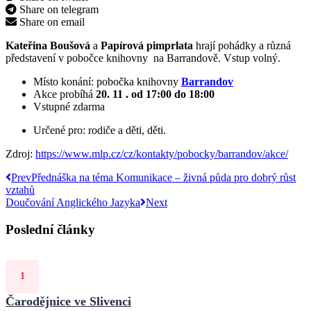
Share on telegram
Share on email
Kateřina Boušová
a
Papírová pimprlata
hrají pohádky a různá
představení v pobočce knihovny na Barrandově. Vstup volný.
Místo konání: pobočka knihovny
Barrandov
Akce probíhá
20. 11 .
od 17:00 do 18:00
Vstupné zdarma
Určené pro: rodiče a děti, děti.
Zdroj:
https://www.mlp.cz/cz/kontakty/pobocky/barrandov/akce/
Prev
Přednáška na téma Komunikace – živná půda pro dobrý růst
vztahů
Doučování Anglického Jazyka
Next
Poslední články
Čarodějnice ve Slivenci