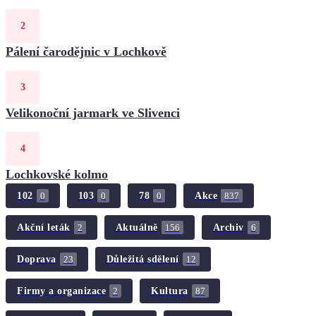
Pálení čarodějnic v Lochkově
Velikonoční jarmark ve Slivenci
Lochkovské kolmo
102
103
78
Akce
0
0
0
837
Akční leták
Aktuálně
Archiv
2
156
6
Doprava
Důležitá sdělení
23
12
Firmy a organizace
Kultura
2
87