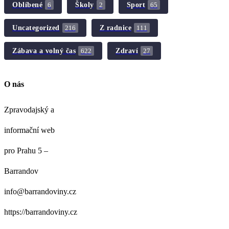
Oblíbené
Školy
Sport
6
2
65
Uncategorized
Z radnice
216
111
Zábava a volný čas
Zdraví
622
27
O nás
Zpravodajský a
informační web
pro Prahu 5 –
Barrandov
info@barrandoviny.cz
https://barrandoviny.cz