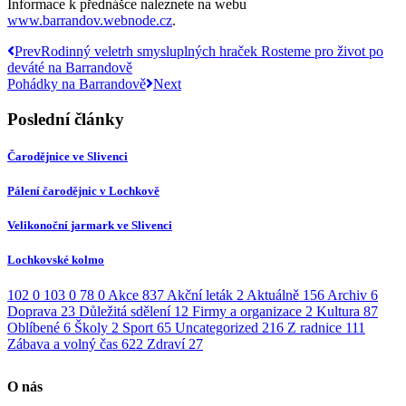
Informace k přednášce naleznete na webu
www.barrandov.webnode.cz
.
Prev
Rodinný veletrh smysluplných hraček Rosteme pro život po
deváté na Barrandově
Pohádky na Barrandově
Next
Poslední články
Čarodějnice ve Slivenci
Pálení čarodějnic v Lochkově
Velikonoční jarmark ve Slivenci
Lochkovské kolmo
102
0
103
0
78
0
Akce
837
Akční leták
2
Aktuálně
156
Archiv
6
Doprava
23
Důležitá sdělení
12
Firmy a organizace
2
Kultura
87
Oblíbené
6
Školy
2
Sport
65
Uncategorized
216
Z radnice
111
Zábava a volný čas
622
Zdraví
27
O nás