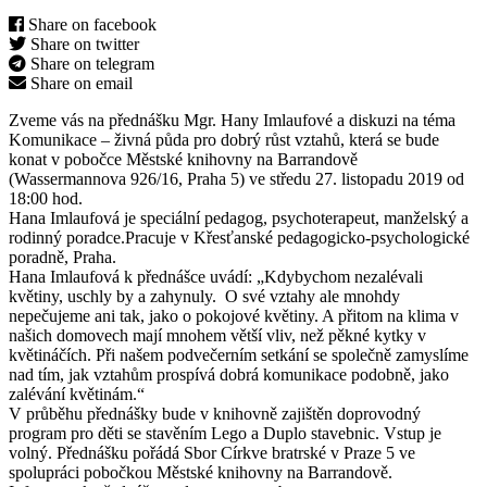
Share on facebook
Share on twitter
Share on telegram
Share on email
Zveme vás na přednášku Mgr. Hany Imlaufové a diskuzi na téma
Komunikace – živná půda pro dobrý růst vztahů, která se bude
konat v pobočce Městské knihovny na Barrandově
(Wassermannova 926/16, Praha 5) ve středu 27. listopadu 2019 od
18:00 hod.
Hana Imlaufová je speciální pedagog, psychoterapeut, manželský a
rodinný poradce.Pracuje v Křesťanské pedagogicko-psychologické
poradně, Praha.
Hana Imlaufová k přednášce uvádí: „Kdybychom nezalévali
květiny, uschly by a zahynuly. O své vztahy ale mnohdy
nepečujeme ani tak, jako o pokojové květiny. A přitom na klima v
našich domovech mají mnohem větší vliv, než pěkné kytky v
květináčích. Při našem podvečerním setkání se společně zamyslíme
nad tím, jak vztahům prospívá dobrá komunikace podobně, jako
zalévání květinám.“
V průběhu přednášky bude v knihovně zajištěn doprovodný
program pro děti se stavěním Lego a Duplo stavebnic. Vstup je
volný. Přednášku pořádá Sbor Církve bratrské v Praze 5 ve
spolupráci pobočkou Městské knihovny na Barrandově.