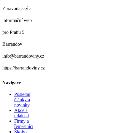
Zpravodajský a
informační web
pro Prahu 5 –
Barrandov
info@barrandoviny.cz
https://barrandoviny.cz
Navigace
Poslední
články a
novinky
Akce a
události
Firmy a
řemeslníci
Školy a