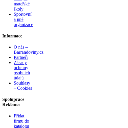
mateřské
školy
Sportovní
a jiné
organizace
Informace
O nás –
Barrandoviny.cz
Partneři
Zásady
ochrany
osobních
údajů
Souhlasy
– Cookies
Spolupráce –
Reklama
Přidat
firmu do
katalogu