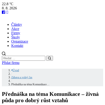
22.8 °C
8. 8. 2026
Články
Akce
Firmy
Školy
Organizace
Kontakt
Přidat firmu
Úvod
/
Zábava a volný čas
/
Přednáška na téma Komunikace…
Přednáška na téma Komunikace – živná
půda pro dobrý růst vztahů