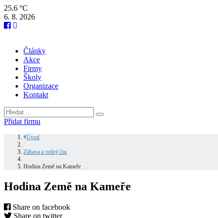
25.6 °C
6. 8. 2026
Články
Akce
Firmy
Školy
Organizace
Kontakt
Přidat firmu
Úvod
/
Zábava a volný čas
/
Hodina Země na Kameře
Hodina Země na Kameře
Share on facebook
Share on twitter