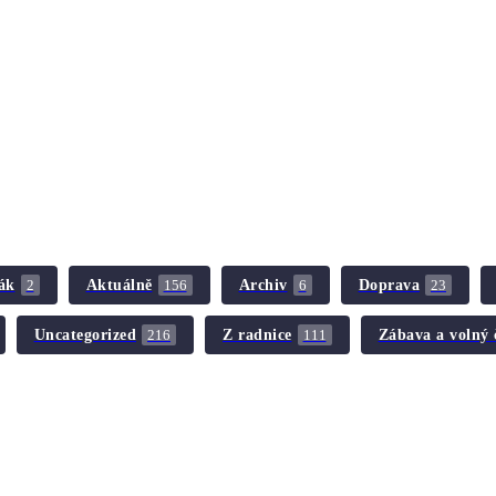
ák
Aktuálně
Archiv
Doprava
2
156
6
23
Uncategorized
Z radnice
Zábava a volný 
216
111