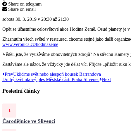
Share on telegram
Share on email
sobota 30. 3. 2019 v 20:30 až 21:30
Opět se účastníme celosvětové akce Hodina Země. Osud planety je v 
Zhasnutím všech světel v restauraci chceme stejně jako další organizac
www.veronica.cz/hodinazeme
Věděli jste, že využíváme obnovitelných zdrojů? Na střechu Kamery 
Zastáváme ale názor, že vždycky jde dělat víc. Přijďte „přiložit ruku k 
Prev
Ukliďme svět nebo alespoň kousek Barrandova
Druhý květinkový ples Městské části Praha-Slivenec
Next
Poslední články
Čarodějnice ve Slivenci