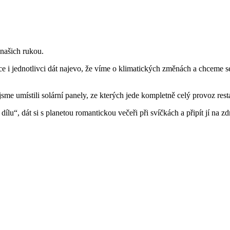
našich rukou.
e i jednotlivci dát najevo, že víme o klimatických změnách a chceme se po
jsme umístili solární panely, ze kterých jede kompletně celý provoz r
dílu“, dát si s planetou romantickou večeři při svíčkách a připít jí na z