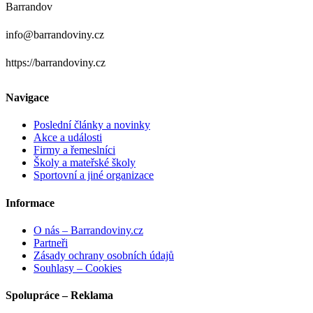
Barrandov
info@barrandoviny.cz
https://barrandoviny.cz
Navigace
Poslední články a novinky
Akce a události
Firmy a řemeslníci
Školy a mateřské školy
Sportovní a jiné organizace
Informace
O nás – Barrandoviny.cz
Partneři
Zásady ochrany osobních údajů
Souhlasy – Cookies
Spolupráce – Reklama