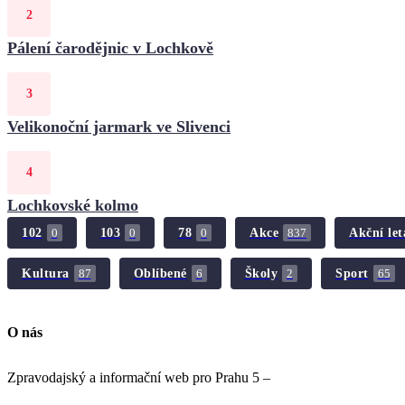
Pálení čarodějnic v Lochkově
Velikonoční jarmark ve Slivenci
Lochkovské kolmo
102
103
78
Akce
Akční let
0
0
0
837
Kultura
Oblíbené
Školy
Sport
87
6
2
65
O nás
Zpravodajský a informační web pro Prahu 5 –