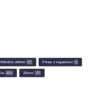
Důležitá sdělení
Firmy a organizace
12
2
čas
Zdraví
622
27