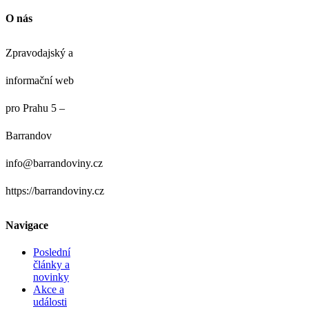
O nás
Zpravodajský a
informační web
pro Prahu 5 –
Barrandov
info@barrandoviny.cz
https://barrandoviny.cz
Navigace
Poslední
články a
novinky
Akce a
události