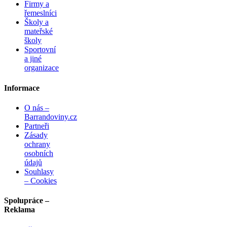
Firmy a
řemeslníci
Školy a
mateřské
školy
Sportovní
a jiné
organizace
Informace
O nás –
Barrandoviny.cz
Partneři
Zásady
ochrany
osobních
údajů
Souhlasy
– Cookies
Spolupráce –
Reklama