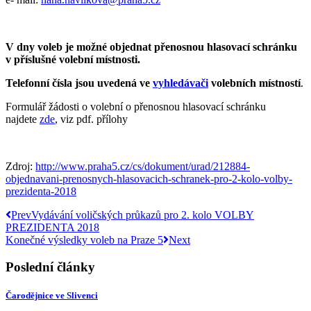
V dny voleb je možné objednat přenosnou hlasovací schránku
v příslušné volební místnosti.
Telefonní čísla jsou uvedená ve
vyhledávači
volebních místností
.
Formulář žádosti o volební o přenosnou hlasovací schránku
najdete
zde
, viz pdf. přílohy
Zdroj:
http://www.praha5.cz/cs/dokument/urad/212884-
objednavani-prenosnych-hlasovacich-schranek-pro-2-kolo-volby-
prezidenta-2018
Prev
Vydávání voličských průkazů pro 2. kolo VOLBY
PREZIDENTA 2018
Konečné výsledky voleb na Praze 5
Next
Poslední články
Čarodějnice ve Slivenci