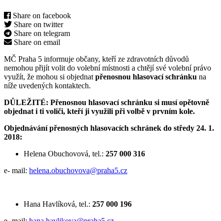
Share on facebook
Share on twitter
Share on telegram
Share on email
MČ Praha 5 informuje občany, kteří ze zdravotních důvodů
nemohou přijít volit do volební místnosti a chtějí své volební právo
využít, že mohou si objednat
přenosnou hlasovací schránku
na
níže uvedených kontaktech.
DŮLEŽITÉ: Přenosnou hlasovací schránku si musí opětovně
objednat i ti voliči, kteří ji využili při volbě v prvním kole.
Objednávání přenosných hlasovacích schránek do středy 24. 1.
2018:
Helena Obuchovová, tel.:
257 000 316
e- mail:
helena.obuchovova@praha5.cz
Hana Havlíková, tel.:
257 000 196
e- mail:
hana.havlikova@praha5.cz