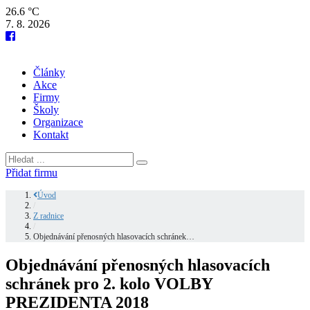
26.6 °C
7. 8. 2026
Články
Akce
Firmy
Školy
Organizace
Kontakt
Přidat firmu
Úvod
/
Z radnice
/
Objednávání přenosných hlasovacích schránek…
Objednávání přenosných hlasovacích
schránek pro 2. kolo VOLBY
PREZIDENTA 2018