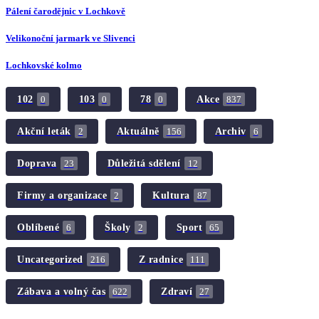
Pálení čarodějnic v Lochkově
Velikonoční jarmark ve Slivenci
Lochkovské kolmo
102
103
78
Akce
0
0
0
837
Akční leták
Aktuálně
Archiv
2
156
6
Doprava
Důležitá sdělení
23
12
Firmy a organizace
Kultura
2
87
Oblíbené
Školy
Sport
6
2
65
Uncategorized
Z radnice
216
111
Zábava a volný čas
Zdraví
622
27