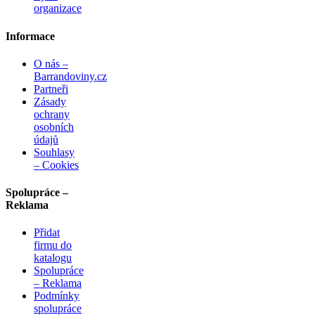
organizace
Informace
O nás –
Barrandoviny.cz
Partneři
Zásady
ochrany
osobních
údajů
Souhlasy
– Cookies
Spolupráce –
Reklama
Přidat
firmu do
katalogu
Spolupráce
– Reklama
Podmínky
spolupráce