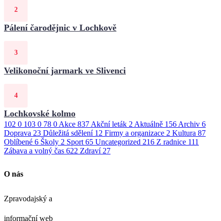
Pálení čarodějnic v Lochkově
Velikonoční jarmark ve Slivenci
Lochkovské kolmo
102
0
103
0
78
0
Akce
837
Akční leták
2
Aktuálně
156
Archiv
6
Doprava
23
Důležitá sdělení
12
Firmy a organizace
2
Kultura
87
Oblíbené
6
Školy
2
Sport
65
Uncategorized
216
Z radnice
111
Zábava a volný čas
622
Zdraví
27
O nás
Zpravodajský a
informační web