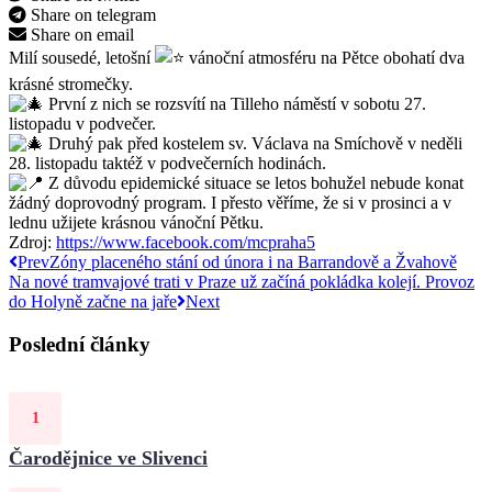
Share on telegram
Share on email
Milí sousedé, letošní
vánoční atmosféru na Pětce obohatí dva
krásné stromečky.
První z nich se rozsvítí na Tilleho náměstí v sobotu 27.
listopadu v podvečer.
Druhý pak před kostelem sv. Václava na Smíchově v neděli
28. listopadu taktéž v podvečerních hodinách.
Z důvodu epidemické situace se letos bohužel nebude konat
žádný doprovodný program. I přesto věříme, že si v prosinci a v
lednu užijete krásnou vánoční Pětku.
Zdroj:
https://www.facebook.com/mcpraha5
Prev
Zóny placeného stání od února i na Barrandově a Žvahově
Na nové tramvajové trati v Praze už začíná pokládka kolejí. Provoz
do Holyně začne na jaře
Next
Poslední články
Čarodějnice ve Slivenci