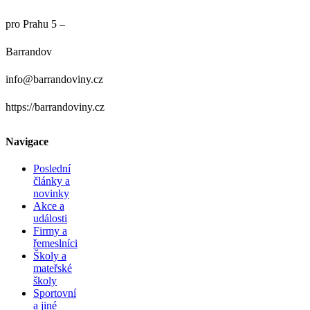
pro Prahu 5 –
Barrandov
info@barrandoviny.cz
https://barrandoviny.cz
Navigace
Poslední
články a
novinky
Akce a
události
Firmy a
řemeslníci
Školy a
mateřské
školy
Sportovní
a jiné