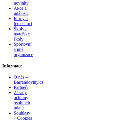
novinky
Akce a
události
Firmy a
řemeslníci
Školy a
mateřské
školy
Sportovní
a jiné
organizace
Informace
O nás –
Barrandoviny.cz
Partneři
Zásady
ochrany
osobních
údajů
Souhlasy
– Cookies