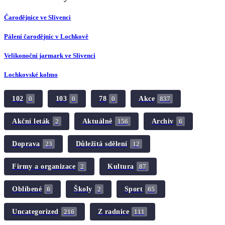
Čarodějnice ve Slivenci
Pálení čarodějnic v Lochkově
Velikonoční jarmark ve Slivenci
Lochkovské kolmo
102
103
78
Akce
0
0
0
837
Akční leták
Aktuálně
Archiv
2
156
6
Doprava
Důležitá sdělení
23
12
Firmy a organizace
Kultura
2
87
Oblíbené
Školy
Sport
6
2
65
Uncategorized
Z radnice
216
111