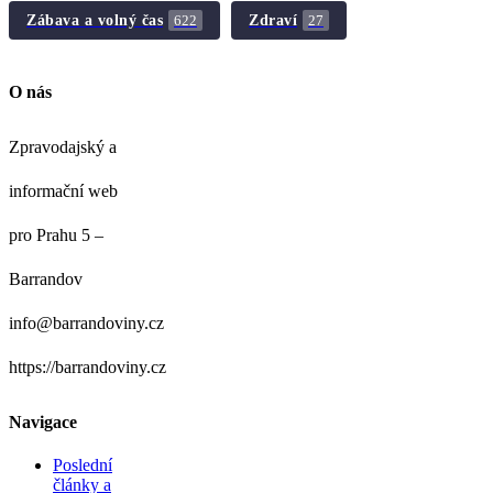
Zábava a volný čas
Zdraví
622
27
O nás
Zpravodajský a
informační web
pro Prahu 5 –
Barrandov
info@barrandoviny.cz
https://barrandoviny.cz
Navigace
Poslední
články a