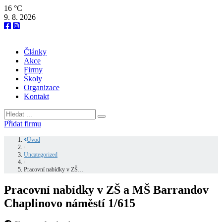
16 °C
9. 8. 2026
Články
Akce
Firmy
Školy
Organizace
Kontakt
Přidat firmu
Úvod
/
Uncategorized
/
Pracovní nabídky v ZŠ…
Pracovní nabídky v ZŠ a MŠ Barrandov
Chaplinovo náměstí 1/615