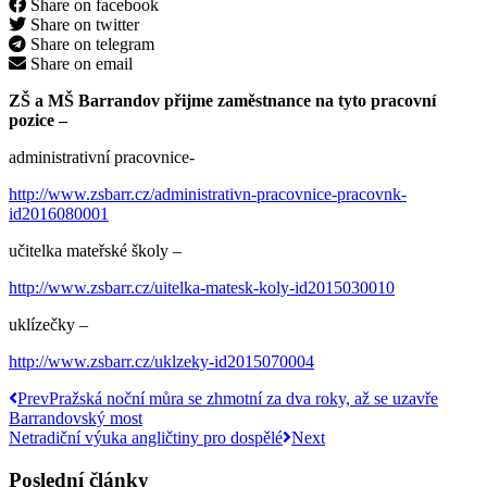
Share on facebook
Share on twitter
Share on telegram
Share on email
ZŠ a MŠ Barrandov přijme zaměstnance na tyto pracovní
pozice –
administrativní pracovnice-
http://www.zsbarr.cz/administrativn-pracovnice-pracovnk-
id2016080001
učitelka mateřské školy –
http://www.zsbarr.cz/uitelka-matesk-koly-id2015030010
uklízečky –
http://www.zsbarr.cz/uklzeky-id2015070004
Prev
Pražská noční můra se zhmotní za dva roky, až se uzavře
Barrandovský most
Netradiční výuka angličtiny pro dospělé
Next
Poslední články