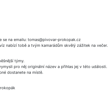
jte se na emailu: tomas@pivovar-prokopak.cz
íz nabízí tobě a tvým kamarádům skvělý zážitek na večer. 
ěšnější týmy.
vymysli pro něj originální název a přihlas jej v této událo
né dostanete na místě.
Prokopák