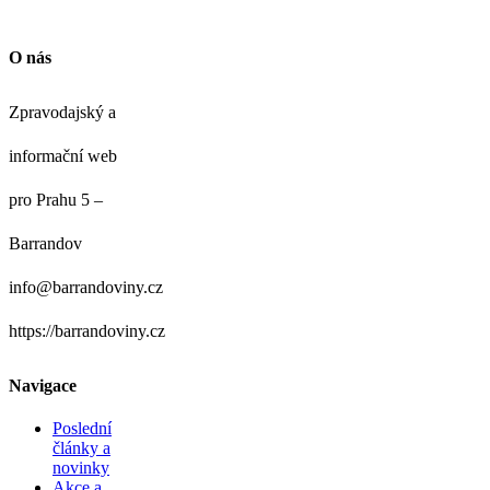
O nás
Zpravodajský a
informační web
pro Prahu 5 –
Barrandov
info@barrandoviny.cz
https://barrandoviny.cz
Navigace
Poslední
články a
novinky
Akce a