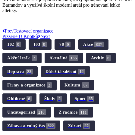
Barrandov a využívá školní moderní areál pro trénování lehké
atletiky.
Prev
Testovací organizace
Pizzerie U Knotků
Next
102
103
78
Akce
0
0
0
837
Akční leták
Aktuálně
Archiv
2
156
6
Doprava
Důležitá sdělení
23
12
Firmy a organizace
Kultura
2
87
Oblíbené
Školy
Sport
6
2
65
Uncategorized
Z radnice
216
111
Zábava a volný čas
Zdraví
622
27