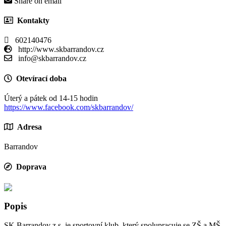
Share on email
Kontakty
602140476
http://www.skbarrandov.cz
info@skbarrandov.cz
Otevírací doba
Úterý a pátek od 14-15 hodin
https://www.facebook.com/skbarrandov/
Adresa
Barrandov
Doprava
Popis
SK Barrandov z.s. je sportovní klub, který spolupracuje se ZŠ a MŠ