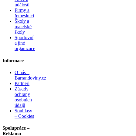
události
Firmy a
řemeslníci
Školy a
mateřské
školy
Sportovní
a jiné
organizace
Informace
O nás –
Barrandoviny.cz
Partneři
Zásady
ochrany
osobních
údajů
Souhlasy
– Cookies
Spolupráce –
Reklama