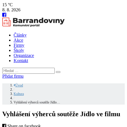
15 °C
8. 8. 2026
Články
Akce
Firmy
Školy
Organizace
Kontakt
Přidat firmu
Úvod
/
Kultura
/
Vyhlášení výherců soutěže Jídlo…
Vyhlášení výherců soutěže Jídlo ve filmu
Share on facebook