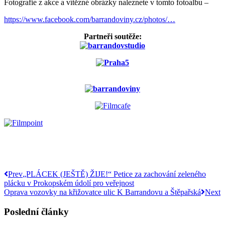
Fotografie z akce a vítězné obrázky naleznete v tomto fotoalbu –
https://www.facebook.com/barrandoviny.cz/photos/…
Partneři soutěže:
Prev
„PLÁCEK (JEŠTĚ) ŽIJE!“ Petice za zachování zeleného
plácku v Prokopském údolí pro veřejnost
Oprava vozovky na křižovatce ulic K Barrandovu a Štěpařská
Next
Poslední články