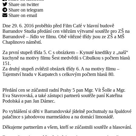
Share on twitter
Share on telegram
Share on email
Dne 29. 6. 2016 proběhlo před Film Café v hlavní budově
Barrandov Studia předání cen vítězům výtvarné soutěže pro ZŠ na
Barrandově – Jídlo ve filmu. Obě vítězné třídy jsou ze ZŠ a MŠ
Chaplinovo náměstí.
Za první stupeň třída 5. C s obrázkem – Kynuté knedlíky z „naší“
kuchyně na motivy filmu Šest medvědů s Cibulkou s počtem hlasů
151.
Za druhý stupeň zvítězil obrázek třídy 6. A na motivy filmu –
Tajemství hradu v Karpatech s celkovým počtem hlasů 80.
Předání cen se zúčastnil radní Prahy 5 pan Mgr. Vít Šolle a Mgr.
Eva Stavrovská, a také zástupci partnerů soutěže paní Kateřina
Podolská a pan Jan Dámec.
Po vyhlášení si děti v Barrandovské jídelně pochutnaly na špaldové
palačince s jahodovou marmeládou a na domácí limonádě.
Děkujeme partnerům a všem, kteří se zúčastnili soutěže a hlasování.