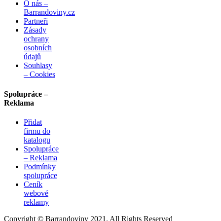
O nás –
Barrandoviny.cz
Partneři
Zásady
ochrany
osobních
údajů
Souhlasy
– Cookies
Spolupráce –
Reklama
Přidat
firmu do
katalogu
Spolupráce
– Reklama
Podmínky
spolupráce
Ceník
webové
reklamy
Copyright © Barrandoviny 2021. All Rights Reserved