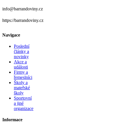
info@barrandoviny.cz
https://barrandoviny.cz
Navigace
Poslední
články a
novinky
Akce a
události
Firmy a
řemeslníci
Školy a
mateřské
školy
Sportovní
a jiné
organizace
Informace