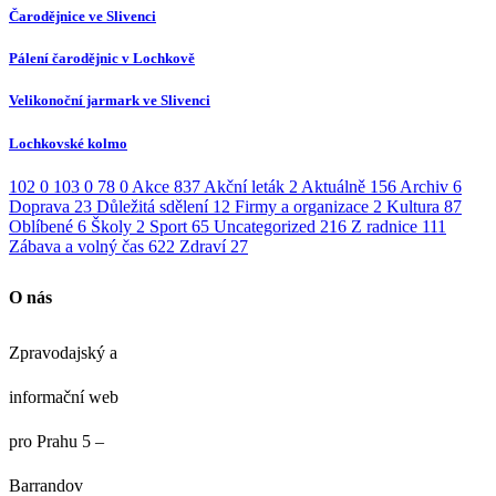
Čarodějnice ve Slivenci
Pálení čarodějnic v Lochkově
Velikonoční jarmark ve Slivenci
Lochkovské kolmo
102
0
103
0
78
0
Akce
837
Akční leták
2
Aktuálně
156
Archiv
6
Doprava
23
Důležitá sdělení
12
Firmy a organizace
2
Kultura
87
Oblíbené
6
Školy
2
Sport
65
Uncategorized
216
Z radnice
111
Zábava a volný čas
622
Zdraví
27
O nás
Zpravodajský a
informační web
pro Prahu 5 –
Barrandov