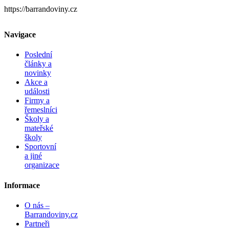
https://barrandoviny.cz
Navigace
Poslední
články a
novinky
Akce a
události
Firmy a
řemeslníci
Školy a
mateřské
školy
Sportovní
a jiné
organizace
Informace
O nás –
Barrandoviny.cz
Partneři