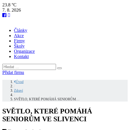
23.8 °C
7. 8. 2026
Články
Akce
Firmy
Školy
Organizace
Kontakt
Přidat firmu
Úvod
/
Zdraví
/
SVĚTLO, KTERÉ POMÁHÁ SENIORŮM…
SVĚTLO, KTERÉ POMÁHÁ
SENIORŮM VE SLIVENCI