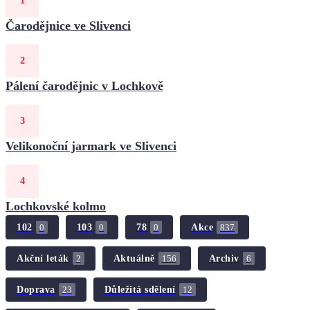
Čarodějnice ve Slivenci
Pálení čarodějnic v Lochkově
Velikonoční jarmark ve Slivenci
Lochkovské kolmo
102
103
78
Akce
0
0
0
837
Akční leták
Aktuálně
Archiv
2
156
6
Doprava
Důležitá sdělení
23
12