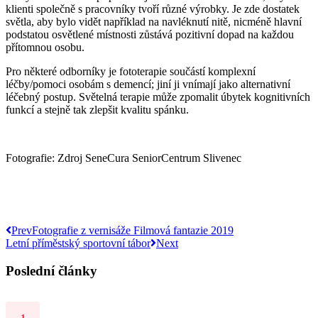
klienti společně s pracovníky tvoří různé výrobky. Je zde dostatek
světla, aby bylo vidět například na navléknutí nitě, nicméně hlavní
podstatou osvětlené místnosti zůstává pozitivní dopad na každou
přítomnou osobu.
Pro některé odborníky je fototerapie součástí komplexní
léčby/pomoci osobám s demencí; jiní ji vnímají jako alternativní
léčebný postup. Světelná terapie může zpomalit úbytek kognitivních
funkcí a stejně tak zlepšit kvalitu spánku.
Fotografie: Zdroj SeneCura SeniorCentrum Slivenec
Prev
Fotografie z vernisáže Filmová fantazie 2019
Letní příměstský sportovní tábor
Next
Poslední články