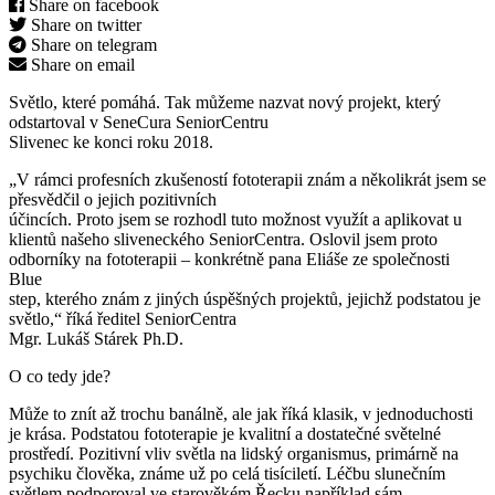
Share on facebook
Share on twitter
Share on telegram
Share on email
Světlo, které pomáhá. Tak můžeme nazvat nový projekt, který
odstartoval v SeneCura SeniorCentru
Slivenec ke konci roku 2018.
„V rámci profesních zkušeností fototerapii znám a několikrát jsem se
přesvědčil o jejich pozitivních
účincích. Proto jsem se rozhodl tuto možnost využít a aplikovat u
klientů našeho sliveneckého SeniorCentra. Oslovil jsem proto
odborníky na fototerapii – konkrétně pana Eliáše ze společnosti
Blue
step, kterého znám z jiných úspěšných projektů, jejichž podstatou je
světlo,“ říká ředitel SeniorCentra
Mgr. Lukáš Stárek Ph.D.
O co tedy jde?
Může to znít až trochu banálně, ale jak říká klasik, v jednoduchosti
je krása. Podstatou fototerapie je kvalitní a dostatečné světelné
prostředí. Pozitivní vliv světla na lidský organismus, primárně na
psychiku člověka, známe už po celá tisíciletí. Léčbu slunečním
světlem podporoval ve starověkém Řecku například sám