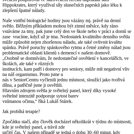
Hippokrates, který využíval síly slunečních paprsků jako léku k
zlepšení špatné nálady.
Naše vnitřní biologické hodiny jsou vázány mj. právě na denní
světlo. Běžným příkladem mohou být zimní měsíce, kdy ráno
vstáváme za tmy, pak jsme celý den ve škole nebo v práci a domů se
zase vracíme, když už je tma. Nedostatek kvalitního denního světla
může způsobit nejen zhoršenou náladu, ale také ovlivnit kvalitu
spánku. Právě poruchy spánkového rytmu a četné změny nálad jsou
problematické oblasti klientů s demencí v našem domově.
„Osobně se domnívám, že nedostatečné osvětlení v kancelářích, ve
školách, ale také v různých
institucích, kam patří i domovy pro seniory, může mít negativní vliv
na náš organismus. Proto jsme u
nás v SeniorCentru vyčlenili jednu místnost, sloužící jako tvořivá
dílna, a patřičně jsme ji osvětlili.
Hlavním zdrojem světla je světelný panel, který díky vysoké
světelné intenzitě podporuje sytost barev
vnímanou očima,“ říká Lukáš Stárek.
Jak probíhá terapie?
Zpočátku stačí, aby člověk docházel několikrát v týdnu do místnosti,
kde je světelný panel, a trávil zde
určitý čas. V našem případě se jedná o dobu 30–60 minut, kdy