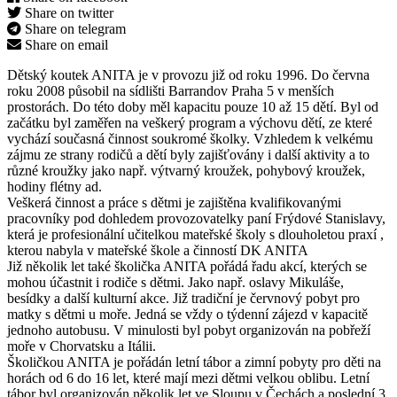
Share on twitter
Share on telegram
Share on email
Dětský koutek ANITA je v provozu již od roku 1996. Do června
roku 2008 působil na sídlišti Barrandov Praha 5 v menších
prostorách. Do této doby měl kapacitu pouze 10 až 15 dětí. Byl od
začátku byl zaměřen na veškerý program a výchovu dětí, ze které
vychází současná činnost soukromé školky. Vzhledem k velkému
zájmu ze strany rodičů a dětí byly zajišťovány i další aktivity a to
různé kroužky jako např. výtvarný kroužek, pohybový kroužek,
hodiny flétny ad.
Veškerá činnost a práce s dětmi je zajištěna kvalifikovanými
pracovníky pod dohledem provozovatelky paní Frýdové Stanislavy,
která je profesionální učitelkou mateřské školy s dlouholetou praxí ,
kterou nabyla v mateřské škole a činností DK ANITA
Již několik let také školička ANITA pořádá řadu akcí, kterých se
mohou účastnit i rodiče s dětmi. Jako např. oslavy Mikuláše,
besídky a další kulturní akce. Již tradiční je červnový pobyt pro
matky s dětmi u moře. Jedná se vždy o týdenní zájezd v kapacitě
jednoho autobusu. V minulosti byl pobyt organizován na pobřeží
moře v Chorvatsku a Itálii.
Školičkou ANITA je pořádán letní tábor a zimní pobyty pro děti na
horách od 6 do 16 let, které mají mezi dětmi velkou oblibu. Letní
tábor byl organizován několik let ve Sloupu v Čechách a poslední 3