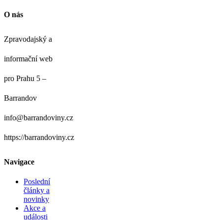
O nás
Zpravodajský a
informační web
pro Prahu 5 –
Barrandov
info@barrandoviny.cz
https://barrandoviny.cz
Navigace
Poslední
články a
novinky
Akce a
události