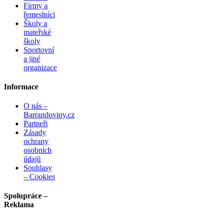
Firmy a
řemeslníci
Školy a
mateřské
školy
Sportovní
a jiné
organizace
Informace
O nás –
Barrandoviny.cz
Partneři
Zásady
ochrany
osobních
údajů
Souhlasy
– Cookies
Spolupráce –
Reklama