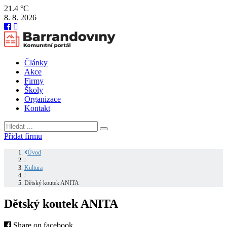
21.4 °C
8. 8. 2026
Články
Akce
Firmy
Školy
Organizace
Kontakt
Přidat firmu
Úvod
/
Kultura
/
Dětský koutek ANITA
Dětský koutek ANITA
Share on facebook