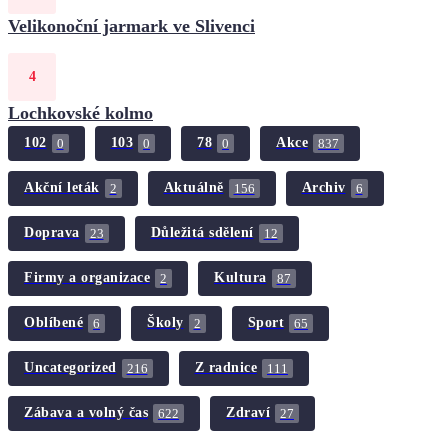
Velikonoční jarmark ve Slivenci
Lochkovské kolmo
102
103
78
Akce
0
0
0
837
Akční leták
Aktuálně
Archiv
2
156
6
Doprava
Důležitá sdělení
23
12
Firmy a organizace
Kultura
2
87
Oblíbené
Školy
Sport
6
2
65
Uncategorized
Z radnice
216
111
Zábava a volný čas
Zdraví
622
27