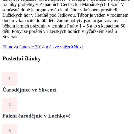
ročníky proběhly v Západních Čechách u Mariánských Lázní. V
současné době je organizován letní tábor v krásném prostředí
Lužických hor v Jiřetíně pod Jedlovou. Tábor je veden v rodinném
duchu v kapacitě do 60 dětí. Zimní pobyty jsou organizovány
během jarních prázdnin v termínu Prahy 1 – 5 a to s kapacitou 50
dětí. Pobyt se pořádá v Jizerských horách v lyžařském areálu
Severák.
Filmová fantazie 2014 má své vítěze
Next
Poslední články
Čarodějnice ve Slivenci
Pálení čarodějnic v Lochkově