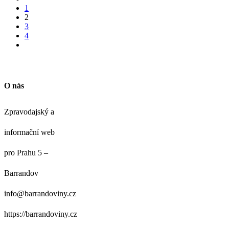
1
2
3
4
O nás
Zpravodajský a
informační web
pro Prahu 5 –
Barrandov
info@barrandoviny.cz
https://barrandoviny.cz