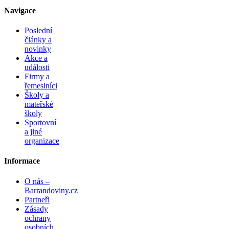
Navigace
Poslední
články a
novinky
Akce a
události
Firmy a
řemeslníci
Školy a
mateřské
školy
Sportovní
a jiné
organizace
Informace
O nás –
Barrandoviny.cz
Partneři
Zásady
ochrany
osobních