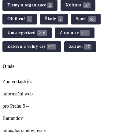
Firmy a organizace
Kultura
2
87
Oblíbené
Školy
Sport
6
2
65
Uncategorized
Z radnice
216
111
Zábava a volný čas
Zdraví
622
27
O nás
Zpravodajský a
informační web
pro Prahu 5 –
Barrandov
info@barrandoviny.cz