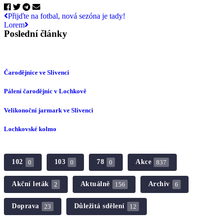
Přijďte na fotbal, nová sezóna je tady!
Lorem
Poslední články
Čarodějnice ve Slivenci
Pálení čarodějnic v Lochkově
Velikonoční jarmark ve Slivenci
Lochkovské kolmo
102
103
78
Akce
0
0
0
837
Akční leták
Aktuálně
Archiv
2
156
6
Doprava
Důležitá sdělení
23
12