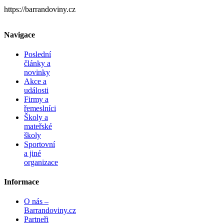
https://barrandoviny.cz
Navigace
Poslední
články a
novinky
Akce a
události
Firmy a
řemeslníci
Školy a
mateřské
školy
Sportovní
a jiné
organizace
Informace
O nás –
Barrandoviny.cz
Partneři