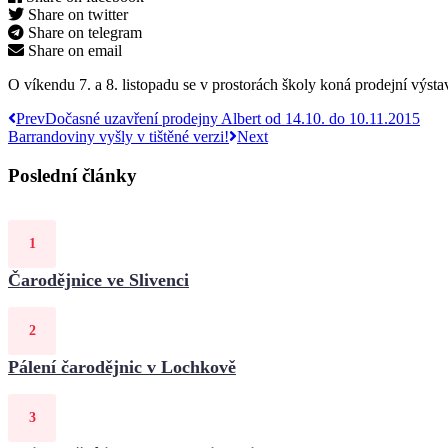
Share on twitter
Share on telegram
Share on email
O víkendu 7. a 8. listopadu se v prostorách školy koná prodejní výst
Prev
Dočasné uzavření prodejny Albert od 14.10. do 10.11.2015
Barrandoviny vyšly v tištěné verzi!
Next
Poslední články
Čarodějnice ve Slivenci
Pálení čarodějnic v Lochkově