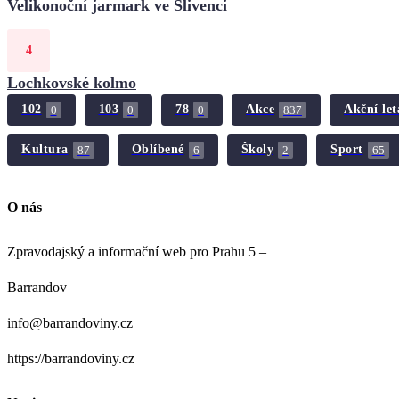
Velikonoční jarmark ve Slivenci
Lochkovské kolmo
102
103
78
Akce
Akční let
0
0
0
837
Kultura
Oblíbené
Školy
Sport
87
6
2
65
O nás
Zpravodajský a informační web pro Prahu 5 –
Barrandov
info@barrandoviny.cz
https://barrandoviny.cz