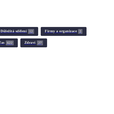
Důležitá sdělení
Firmy a organizace
12
2
čas
Zdraví
622
27