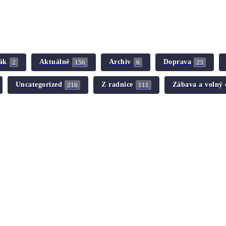
ák
Aktuálně
Archiv
Doprava
2
156
6
23
Uncategorized
Z radnice
Zábava a volný 
216
111