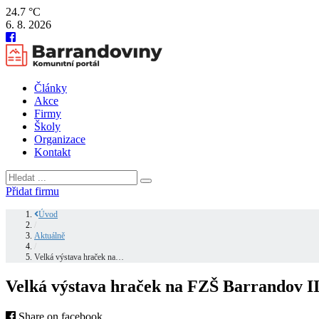
24.7 °C
6. 8. 2026
Články
Akce
Firmy
Školy
Organizace
Kontakt
Přidat firmu
Úvod
/
Aktuálně
/
Velká výstava hraček na…
Velká výstava hraček na FZŠ Barrandov I
Share on facebook