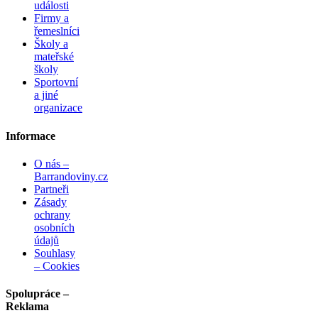
události
Firmy a
řemeslníci
Školy a
mateřské
školy
Sportovní
a jiné
organizace
Informace
O nás –
Barrandoviny.cz
Partneři
Zásady
ochrany
osobních
údajů
Souhlasy
– Cookies
Spolupráce –
Reklama