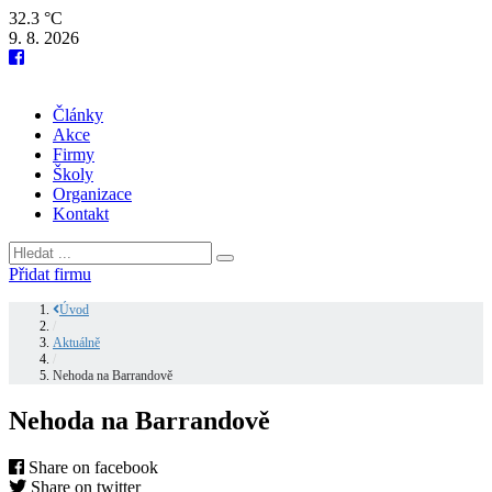
32.3 °C
9. 8. 2026
Články
Akce
Firmy
Školy
Organizace
Kontakt
Přidat firmu
Úvod
/
Aktuálně
/
Nehoda na Barrandově
Nehoda na Barrandově
Share on facebook
Share on twitter