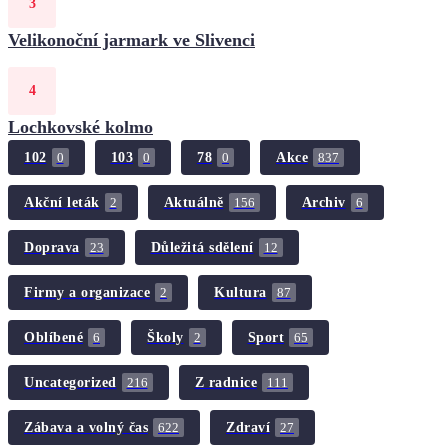
Velikonoční jarmark ve Slivenci
Lochkovské kolmo
102
103
78
Akce
0
0
0
837
Akční leták
Aktuálně
Archiv
2
156
6
Doprava
Důležitá sdělení
23
12
Firmy a organizace
Kultura
2
87
Oblíbené
Školy
Sport
6
2
65
Uncategorized
Z radnice
216
111
Zábava a volný čas
Zdraví
622
27