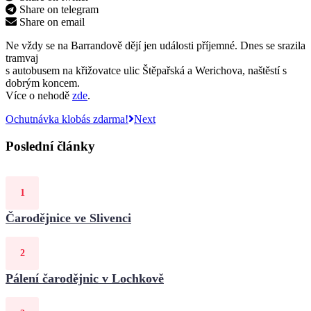
Share on telegram
Share on email
Ne vždy se na Barrandově dějí jen události příjemné. Dnes se srazila
tramvaj
s autobusem na křižovatce ulic Štěpařská a Werichova, naštěstí s
dobrým koncem.
Více o nehodě
zde
.
Ochutnávka klobás zdarma!
Next
Poslední články
Čarodějnice ve Slivenci
Pálení čarodějnic v Lochkově