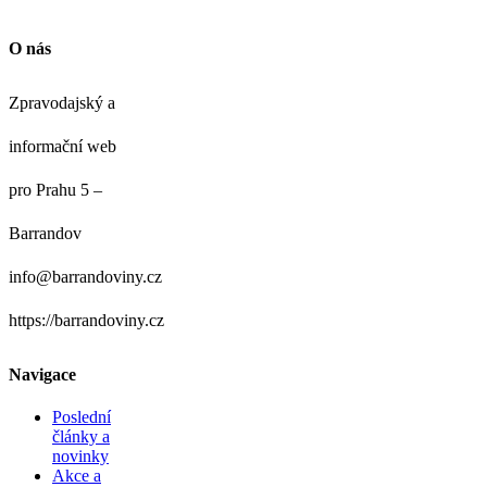
O nás
Zpravodajský a
informační web
pro Prahu 5 –
Barrandov
info@barrandoviny.cz
https://barrandoviny.cz
Navigace
Poslední
články a
novinky
Akce a