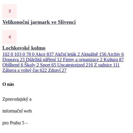
Velikonoční jarmark ve Slivenci
Lochkovské kolmo
102
0
103
0
78
0
Akce
837
Akční leták
2
Aktuálně
156
Archiv
6
Doprava
23
Důležitá sdělení
12
Firmy a organizace
2
Kultura
87
Oblíbené
6
Školy
2
Sport
65
Uncategorized
216
Z radnice
111
Zábava a volný čas
622
Zdraví
27
O nás
Zpravodajský a
informační web
pro Prahu 5 –