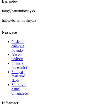
Barrandov
info@barrandoviny.cz
https://barrandoviny.cz
Navigace
Poslední
články a
novinky
Akce a
události
Firmy a
řemeslníci
Školy a
mateřské
školy
Sportovní
a jiné
organizace
Informace