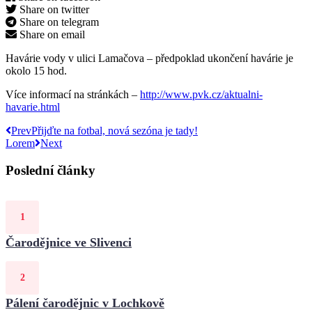
Share on twitter
Share on telegram
Share on email
Havárie vody v ulici Lamačova – předpoklad ukončení havárie je
okolo 15 hod.
Více informací na stránkách –
http://www.pvk.cz/aktualni-
havarie.html
Prev
Přijďte na fotbal, nová sezóna je tady!
Lorem
Next
Poslední články
Čarodějnice ve Slivenci
Pálení čarodějnic v Lochkově