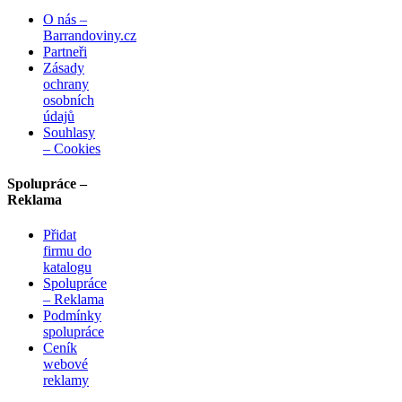
O nás –
Barrandoviny.cz
Partneři
Zásady
ochrany
osobních
údajů
Souhlasy
– Cookies
Spolupráce –
Reklama
Přidat
firmu do
katalogu
Spolupráce
– Reklama
Podmínky
spolupráce
Ceník
webové
reklamy