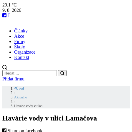
29.1 °C
9. 8. 2026
Články
Akce
Firmy
Školy
Organizace
Kontakt
Přidat firmu
Úvod
/
Aktuálně
/
Havárie vody v ulici…
Havárie vody v ulici Lamačova
Share on facebook