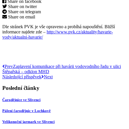
Share on facebook
Share on twitter
Share on telegram
Share on email
Dle stránek PVK je vše opraveno a probíhá napouštění. Bližší
informace najdete zde –
http://www.pvk.cz/aktuality/havarie-
vody/aktualni-havarie/
Prev
Zaplavení komunikace při havárii vodovodního řadu v ulici
Štěpařská – odklon MHD
Následující příspěvek
Next
Poslední články
Čarodějnice ve Slivenci
Pálení čarodějnic v Lochkově
Velikonoční jarmark ve Slivenci