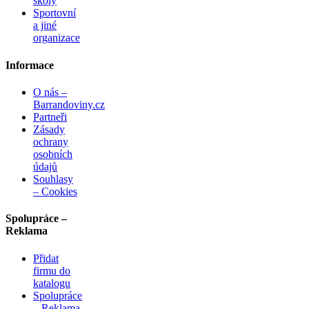
školy
Sportovní
a jiné
organizace
Informace
O nás –
Barrandoviny.cz
Partneři
Zásady
ochrany
osobních
údajů
Souhlasy
– Cookies
Spolupráce –
Reklama
Přidat
firmu do
katalogu
Spolupráce
– Reklama