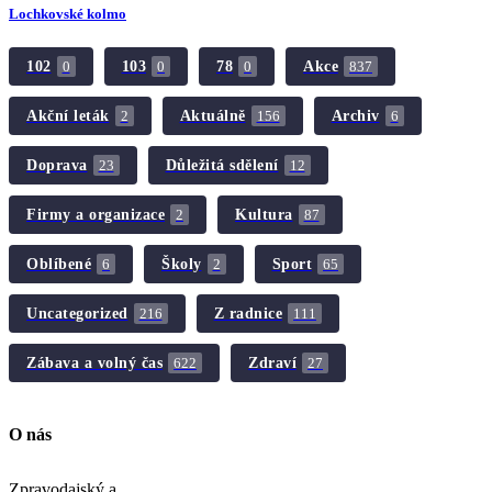
Lochkovské kolmo
102
103
78
Akce
0
0
0
837
Akční leták
Aktuálně
Archiv
2
156
6
Doprava
Důležitá sdělení
23
12
Firmy a organizace
Kultura
2
87
Oblíbené
Školy
Sport
6
2
65
Uncategorized
Z radnice
216
111
Zábava a volný čas
Zdraví
622
27
O nás
Zpravodajský a