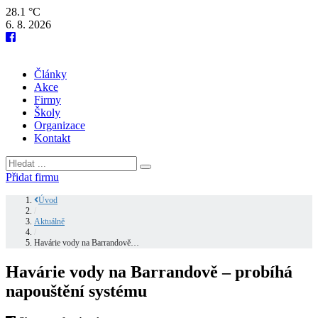
28.1 °C
6. 8. 2026
Články
Akce
Firmy
Školy
Organizace
Kontakt
Přidat firmu
Úvod
/
Aktuálně
/
Havárie vody na Barrandově…
Havárie vody na Barrandově – probíhá
napouštění systému