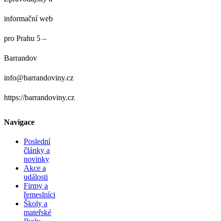
informační web
pro Prahu 5 –
Barrandov
info@barrandoviny.cz
https://barrandoviny.cz
Navigace
Poslední
články a
novinky
Akce a
události
Firmy a
řemeslníci
Školy a
mateřské