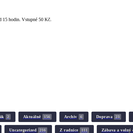
od 15 hodin. Vstupné 50 Kč.
ák
Aktuálně
Archiv
Doprava
2
156
6
23
Uncategorized
Z radnice
Zábava a volný 
216
111