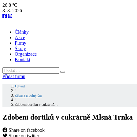
26.8 °C
8. 8. 2026
Články
Akce
Firmy
Školy
Organizace
Kontakt
Přidat firmu
Úvod
/
Zábava a volný čas
/
Zdobení dortíků v cukrárně…
Zdobení dortíků v cukrárně Mlsná Trnka
Share on facebook
Share on twitter