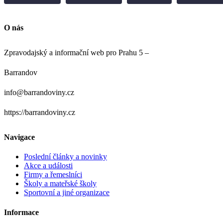
O nás
Zpravodajský a informační web pro Prahu 5 –
Barrandov
info@barrandoviny.cz
https://barrandoviny.cz
Navigace
Poslední články a novinky
Akce a události
Firmy a řemeslníci
Školy a mateřské školy
Sportovní a jiné organizace
Informace