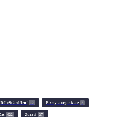
Důležitá sdělení
Firmy a organizace
12
2
čas
Zdraví
622
27