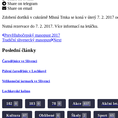
Share on telegram
Share on email
Zdobení dortíků v cukrárně Mlsná Trnka se koná v úterý 7. 2. 2017 
Nutná rezervace do 7. 2. 2017. Více informací na letáčku.
Prev
Hlubočepský masopust 2017
Tradiční slivenecký masopust
Next
Poslední články
Čarodějnice ve Slivenci
Pálení čarodějnic v Lochkově
Velikonoční jarmark ve Slivenci
Lochkovské kolmo
102
103
78
Akce
Akční let
0
0
0
837
Kultura
Oblíbené
Školy
Sport
87
6
2
65