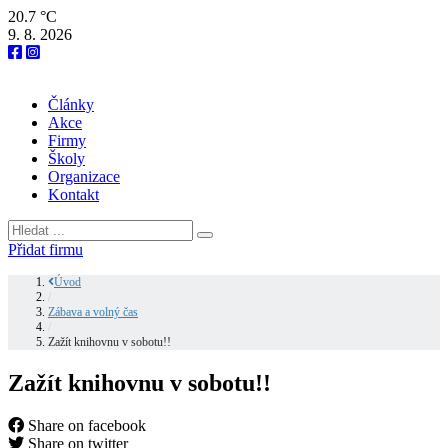
20.7 °C
9. 8. 2026
Články
Akce
Firmy
Školy
Organizace
Kontakt
Přidat firmu
Úvod
/
Zábava a volný čas
/
Zažít knihovnu v sobotu!!
Zažít knihovnu v sobotu!!
Share on facebook
Share on twitter