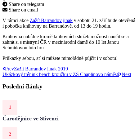
Share on telegram
Share on email
V rámci akce
Zažít Barrandov jinak
v sobotu 21. září bude otevřená
i pobočka knihovny na Barrandově. od 13 do 19 hodin.
Knihovna nabídne kromě knihovních služeb možnost naučit se a
zahrát si s mistryní ČR v mezinárodní dámě do 10 let Janou
Schmidovou tuto hru.
Průkazky sebou, ať si můžete mimořádně půjčit i v sobotu!
Prev
Zažít Barrandov jinak 2019
Ukázkový trénink beach kroužku v ZŠ Chaplinovo náměstí
Next
Poslední články
Čarodějnice ve Slivenci