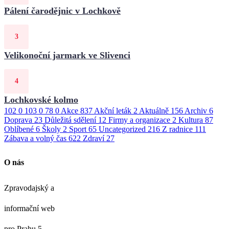
Pálení čarodějnic v Lochkově
Velikonoční jarmark ve Slivenci
Lochkovské kolmo
102
0
103
0
78
0
Akce
837
Akční leták
2
Aktuálně
156
Archiv
6
Doprava
23
Důležitá sdělení
12
Firmy a organizace
2
Kultura
87
Oblíbené
6
Školy
2
Sport
65
Uncategorized
216
Z radnice
111
Zábava a volný čas
622
Zdraví
27
O nás
Zpravodajský a
informační web
pro Prahu 5 –