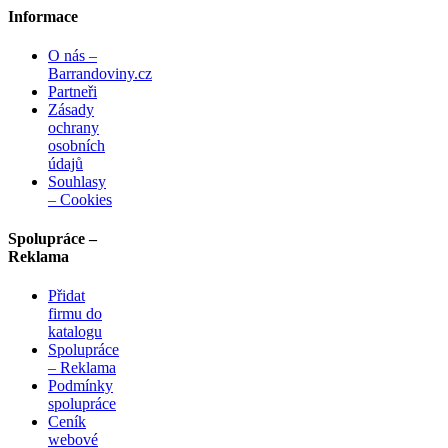
Informace
O nás –
Barrandoviny.cz
Partneři
Zásady
ochrany
osobních
údajů
Souhlasy
– Cookies
Spolupráce –
Reklama
Přidat
firmu do
katalogu
Spolupráce
– Reklama
Podmínky
spolupráce
Ceník
webové