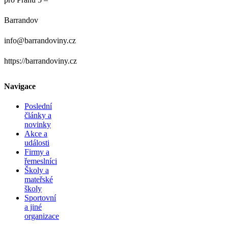
Barrandov
info@barrandoviny.cz
https://barrandoviny.cz
Navigace
Poslední
články a
novinky
Akce a
události
Firmy a
řemeslníci
Školy a
mateřské
školy
Sportovní
a jiné
organizace