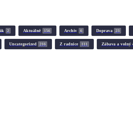
ák
Aktuálně
Archiv
Doprava
2
156
6
23
Uncategorized
Z radnice
Zábava a volný 
216
111