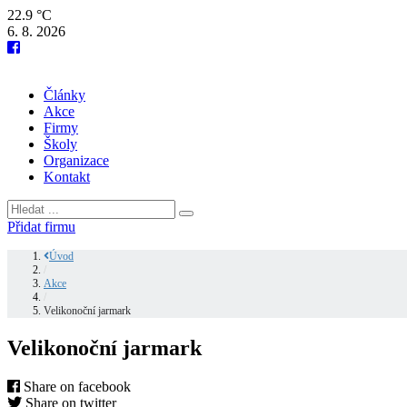
22.9 °C
6. 8. 2026
Články
Akce
Firmy
Školy
Organizace
Kontakt
Přidat firmu
Úvod
/
Akce
/
Velikonoční jarmark
Velikonoční jarmark
Share on facebook
Share on twitter