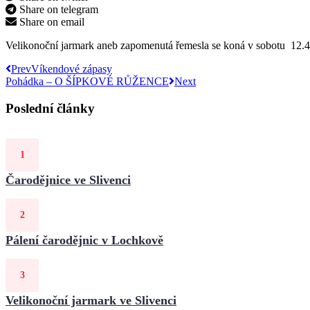
Share on telegram
Share on email
Velikonoční jarmark aneb zapomenutá řemesla se koná v sobotu 12.4.
Prev
Víkendové zápasy
Pohádka – O ŠÍPKOVÉ RŮŽENCE
Next
Poslední články
Čarodějnice ve Slivenci
Pálení čarodějnic v Lochkově
Velikonoční jarmark ve Slivenci