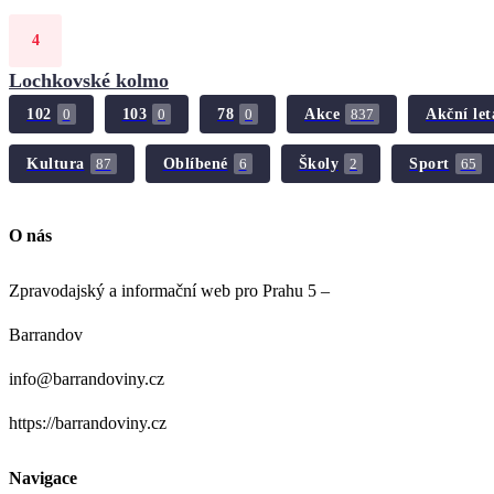
Lochkovské kolmo
102
103
78
Akce
Akční let
0
0
0
837
Kultura
Oblíbené
Školy
Sport
87
6
2
65
O nás
Zpravodajský a informační web pro Prahu 5 –
Barrandov
info@barrandoviny.cz
https://barrandoviny.cz
Navigace