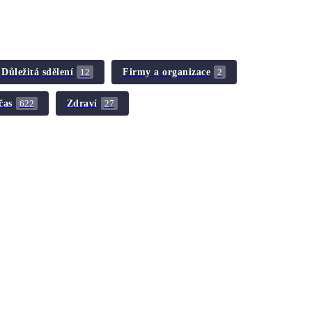
Důležitá sdělení
Firmy a organizace
12
2
čas
Zdraví
622
27