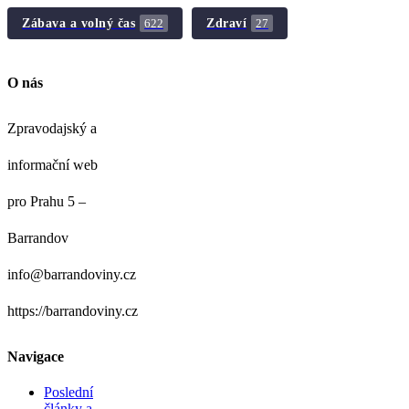
Zábava a volný čas
Zdraví
622
27
O nás
Zpravodajský a
informační web
pro Prahu 5 –
Barrandov
info@barrandoviny.cz
https://barrandoviny.cz
Navigace
Poslední
články a