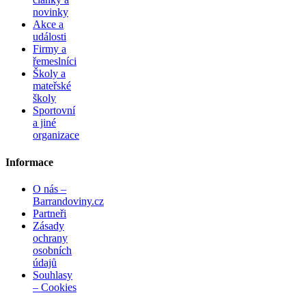
novinky
Akce a
události
Firmy a
řemeslníci
Školy a
mateřské
školy
Sportovní
a jiné
organizace
Informace
O nás –
Barrandoviny.cz
Partneři
Zásady
ochrany
osobních
údajů
Souhlasy
– Cookies