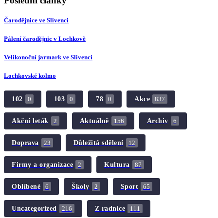
Poslední články
Čarodějnice ve Slivenci
Pálení čarodějnic v Lochkově
Velikonoční jarmark ve Slivenci
Lochkovské kolmo
102
103
78
Akce
0
0
0
837
Akční leták
Aktuálně
Archiv
2
156
6
Doprava
Důležitá sdělení
23
12
Firmy a organizace
Kultura
2
87
Oblíbené
Školy
Sport
6
2
65
Uncategorized
Z radnice
216
111