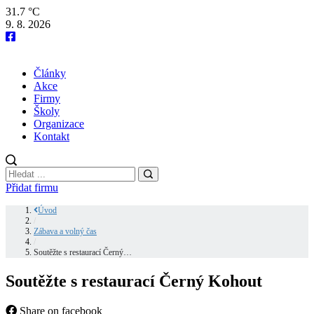
31.7 °C
9. 8. 2026
Články
Akce
Firmy
Školy
Organizace
Kontakt
Přidat firmu
Úvod
/
Zábava a volný čas
/
Soutěžte s restaurací Černý…
Soutěžte s restaurací Černý Kohout
Share on facebook