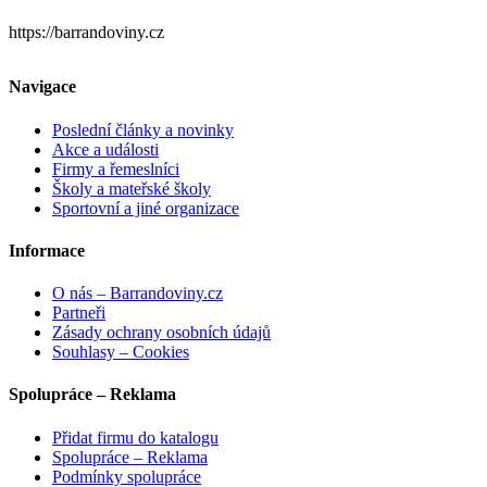
https://barrandoviny.cz
Navigace
Poslední články a novinky
Akce a události
Firmy a řemeslníci
Školy a mateřské školy
Sportovní a jiné organizace
Informace
O nás – Barrandoviny.cz
Partneři
Zásady ochrany osobních údajů
Souhlasy – Cookies
Spolupráce – Reklama
Přidat firmu do katalogu
Spolupráce – Reklama
Podmínky spolupráce