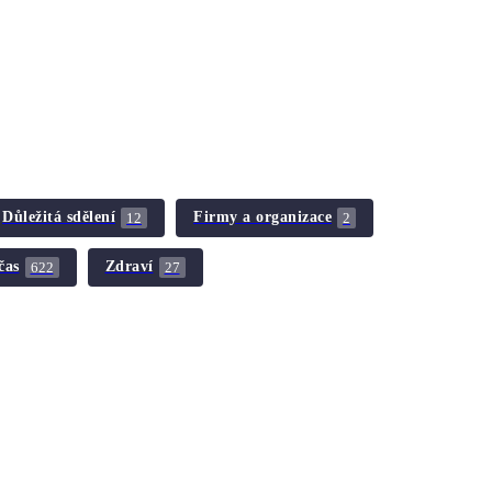
Důležitá sdělení
Firmy a organizace
12
2
čas
Zdraví
622
27