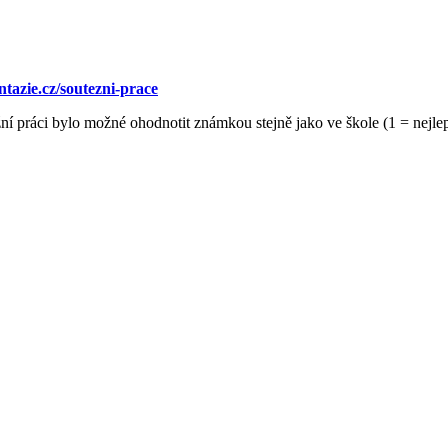
tazie.cz/soutezni-prace
í práci bylo možné ohodnotit známkou stejně jako ve škole (1 = nejlepš