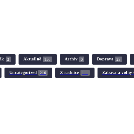
ák
Aktuálně
Archiv
Doprava
2
156
6
23
Uncategorized
Z radnice
Zábava a volný 
216
111