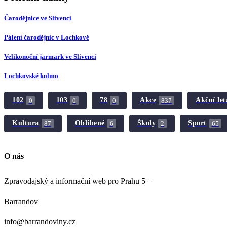
Čarodějnice ve Slivenci
Pálení čarodějnic v Lochkově
Velikonoční jarmark ve Slivenci
Lochkovské kolmo
102
103
78
Akce
Akční let
0
0
0
837
Kultura
Oblíbené
Školy
Sport
87
6
2
65
O nás
Zpravodajský a informační web pro Prahu 5 –
Barrandov
info@barrandoviny.cz