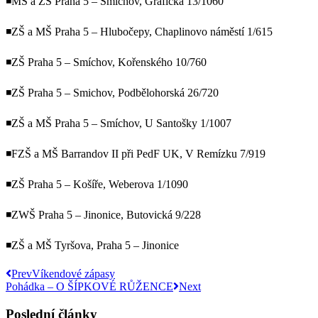
◾MŠ a ZŠ Praha 5 – Smíchov, Grafická 13/1060
◾ZŠ a MŠ Praha 5 – Hlubočepy, Chaplinovo náměstí 1/615
◾ZŠ Praha 5 – Smíchov, Kořenského 10/760
◾ZŠ Praha 5 – Smichov, Podbělohorská 26/720
◾ZŠ a MŠ Praha 5 – Smíchov, U Santošky 1/1007
◾FZŠ a MŠ Barrandov II při PedF UK, V Remízku 7/919
◾ZŠ Praha 5 – Košíře, Weberova 1/1090
◾ZWŠ Praha 5 – Jinonice, Butovická 9/228
◾ZŠ a MŠ Tyršova, Praha 5 – Jinonice
Prev
Víkendové zápasy
Pohádka – O ŠÍPKOVÉ RŮŽENCE
Next
Poslední články