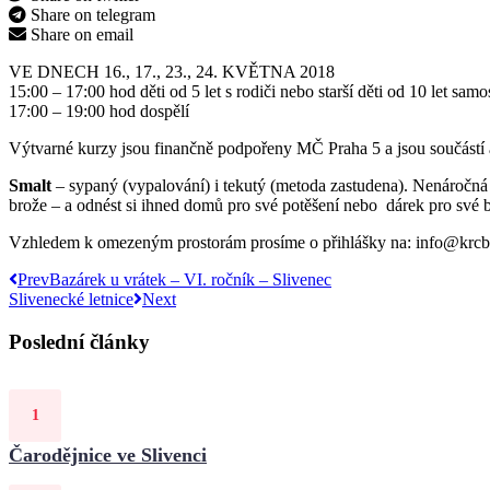
Share on telegram
Share on email
VE DNECH 16., 17., 23., 24. KVĚTNA 2018
15:00 – 17:00 hod děti od 5 let s rodiči nebo starší děti od 10 let samo
17:00 – 19:00 hod dospělí
Výtvarné kurzy jsou finančně podpořeny MČ Praha 5 a jsou součá
Smalt
– sypaný (vypalování) i tekutý (metoda zastudena). Nenáročná 
brože – a odnést si ihned domů pro své potěšení nebo dárek pro své b
Vzhledem k omezeným prostorám prosíme o přihlášky na: info@krcb
Prev
Bazárek u vrátek – VI. ročník – Slivenec
Slivenecké letnice
Next
Poslední články
Čarodějnice ve Slivenci