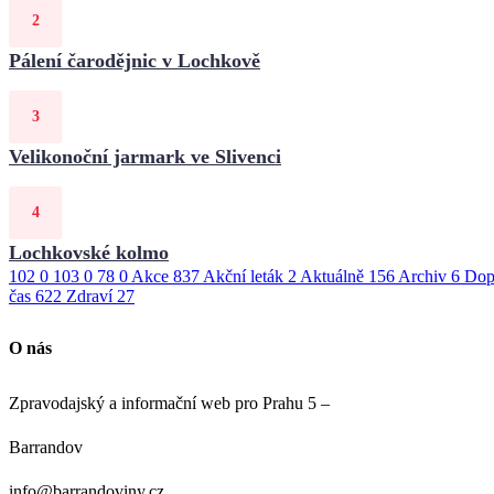
Pálení čarodějnic v Lochkově
Velikonoční jarmark ve Slivenci
Lochkovské kolmo
102
0
103
0
78
0
Akce
837
Akční leták
2
Aktuálně
156
Archiv
6
Dop
čas
622
Zdraví
27
O nás
Zpravodajský a informační web pro Prahu 5 –
Barrandov
info@barrandoviny.cz