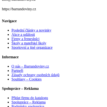
https://barrandoviny.cz
Navigace
Poslední články a novinky
Akce a události
Firmy a řemeslníci
Školy a mateřské školy
Sportovní a jiné organizace
Informace
O nás – Barrandoviny.cz
Partneři
Zásady ochrany osobních údajů
Souhlasy – Cookies
Spolupráce – Reklama
Přidat firmu do katalogu
Spolupráce – Reklama
Podmínky spolupráce