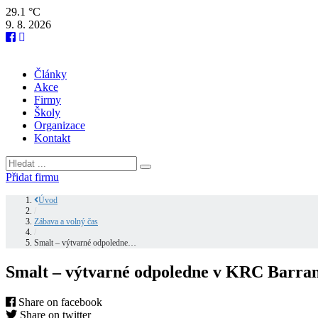
29.1 °C
9. 8. 2026
Články
Akce
Firmy
Školy
Organizace
Kontakt
Přidat firmu
Úvod
/
Zábava a volný čas
/
Smalt – výtvarné odpoledne…
Smalt – výtvarné odpoledne v KRC Barra
Share on facebook
Share on twitter