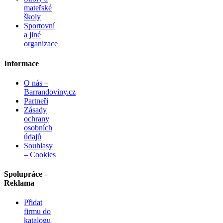
mateřské
školy
Sportovní
a jiné
organizace
Informace
O nás –
Barrandoviny.cz
Partneři
Zásady
ochrany
osobních
údajů
Souhlasy
– Cookies
Spolupráce –
Reklama
Přidat
firmu do
katalogu