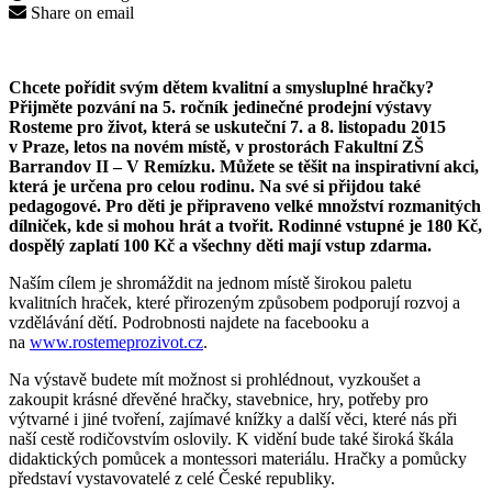
Share on email
Chcete pořídit svým dětem kvalitní a smysluplné hračky?
Přijměte pozvání na 5. ročník jedinečné prodejní výstavy
Rosteme pro život, která se uskuteční 7. a 8. listopadu 2015
v
Praze, letos na novém místě, v
prostorách Fakultní ZŠ
Barrandov II – V Remízku. Můžete se těšit na inspirativní akci,
která je určena pro celou rodinu. Na své si přijdou také
pedagogové. Pro děti je připraveno velké množství rozmanitých
dílniček, kde si mohou hrát a tvořit. Rodinné vstupné je 180 Kč,
dospělý zaplatí 100 Kč a všechny děti mají vstup zdarma.
Naším cílem je shromáždit na jednom místě širokou paletu
kvalitních hraček, které přirozeným způsobem podporují rozvoj a
vzdělávání dětí. Podrobnosti najdete na facebooku a
na
www.rostemeprozivot.cz
.
Na výstavě budete mít možnost si prohlédnout, vyzkoušet a
zakoupit krásné dřevěné hračky, stavebnice, hry, potřeby pro
výtvarné i jiné tvoření, zajímavé knížky a další věci, které nás při
naší cestě rodičovstvím oslovily. K vidění bude také široká škála
didaktických pomůcek a montessori materiálu. Hračky a pomůcky
představí vystavovatelé z celé České republiky.