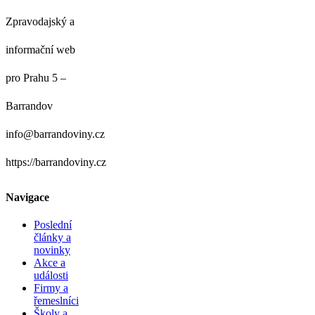
Zpravodajský a
informační web
pro Prahu 5 –
Barrandov
info@barrandoviny.cz
https://barrandoviny.cz
Navigace
Poslední
články a
novinky
Akce a
události
Firmy a
řemeslníci
Školy a