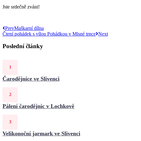
Jste srdečně zváni!
Prev
Maškarní dílna
Čtení pohádek s vílou Pohádkou v Mlsné trnce
Next
Poslední články
Čarodějnice ve Slivenci
Pálení čarodějnic v Lochkově
Velikonoční jarmark ve Slivenci