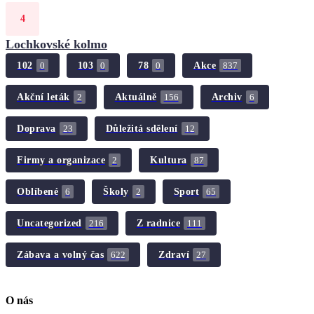
Lochkovské kolmo
102
103
78
Akce
0
0
0
837
Akční leták
Aktuálně
Archiv
2
156
6
Doprava
Důležitá sdělení
23
12
Firmy a organizace
Kultura
2
87
Oblíbené
Školy
Sport
6
2
65
Uncategorized
Z radnice
216
111
Zábava a volný čas
Zdraví
622
27
O nás