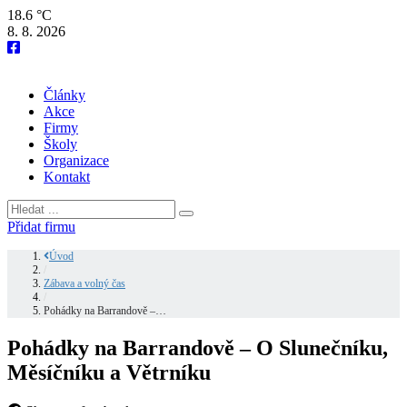
18.6 °C
8. 8. 2026
Články
Akce
Firmy
Školy
Organizace
Kontakt
Přidat firmu
Úvod
/
Zábava a volný čas
/
Pohádky na Barrandově –…
Pohádky na Barrandově – O Slunečníku,
Měsíčníku a Větrníku