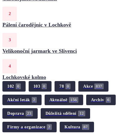
Pálení čarodějnic v Lochkově
Velikonoční jarmark ve Slivenci
Lochkovské kolmo
102
103
78
Akce
0
0
0
837
Akční leták
Aktuálně
Archiv
2
156
6
Doprava
Důležitá sdělení
23
12
Firmy a organizace
Kultura
2
87