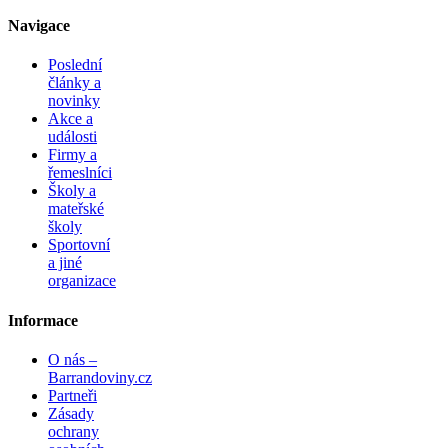
Navigace
Poslední
články a
novinky
Akce a
události
Firmy a
řemeslníci
Školy a
mateřské
školy
Sportovní
a jiné
organizace
Informace
O nás –
Barrandoviny.cz
Partneři
Zásady
ochrany