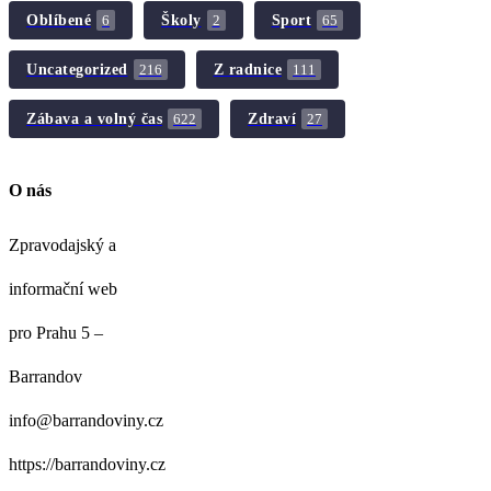
Oblíbené
Školy
Sport
6
2
65
Uncategorized
Z radnice
216
111
Zábava a volný čas
Zdraví
622
27
O nás
Zpravodajský a
informační web
pro Prahu 5 –
Barrandov
info@barrandoviny.cz
https://barrandoviny.cz