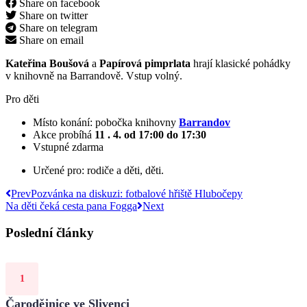
Share on facebook
Share on twitter
Share on telegram
Share on email
Kateřina Boušová
a
Papírová pimprlata
hrají klasické pohádky
v knihovně na Barrandově. Vstup volný.
Pro děti
Místo konání: pobočka knihovny
Barrandov
Akce probíhá
11 . 4.
od 17:00 do 17:30
Vstupné zdarma
Určené pro: rodiče a děti, děti.
Prev
Pozvánka na diskuzi: fotbalové hřiště Hlubočepy
Na děti čeká cesta pana Fogga
Next
Poslední články
Čarodějnice ve Slivenci