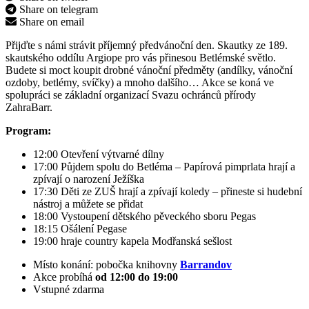
Share on telegram
Share on email
Přijďte s námi strávit příjemný předvánoční den. Skautky ze 189.
skautského oddílu Argiope pro vás přinesou Betlémské světlo.
Budete si moct koupit drobné vánoční předměty (andílky, vánoční
ozdoby, betlémy, svíčky) a mnoho dalšího… Akce se koná ve
spolupráci se základní organizací Svazu ochránců přírody
ZahraBarr.
Program:
12:00 Otevření výtvarné dílny
17:00 Půjdem spolu do Betléma – Papírová pimprlata hrají a
zpívají o narození Ježíška
17:30 Děti ze ZUŠ hrají a zpívají koledy – přineste si hudební
nástroj a můžete se přidat
18:00 Vystoupení dětského pěveckého sboru Pegas
18:15 Ošálení Pegase
19:00 hraje country kapela Modřanská sešlost
Místo konání: pobočka knihovny
Barrandov
Akce probíhá
od 12:00 do 19:00
Vstupné zdarma