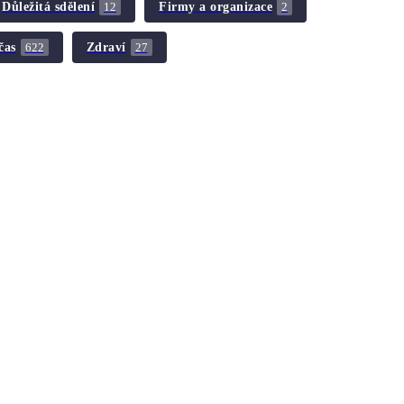
Důležitá sdělení
Firmy a organizace
12
2
čas
Zdraví
622
27