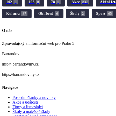
102
103
78
Akce
Akční let
0
0
0
837
Kultura
Oblíbené
Školy
Sport
87
6
2
65
O nás
Zpravodajský a informační web pro Prahu 5 –
Barrandov
info@barrandoviny.cz
https://barrandoviny.cz
Navigace
Poslední články a novinky
Akce a události
Firmy a řemeslníci
Školy a mateřské školy