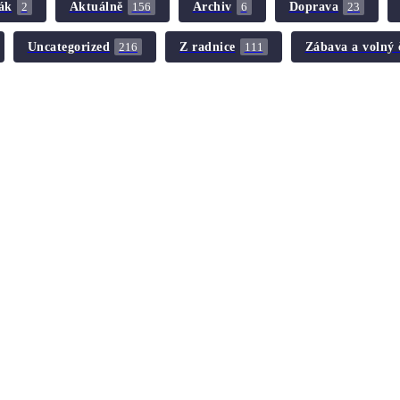
ák
Aktuálně
Archiv
Doprava
2
156
6
23
Uncategorized
Z radnice
Zábava a volný 
216
111