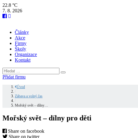
22.8 °C
7. 8. 2026
Články
Akce
Firmy
Školy
Organizace
Kontakt
Přidat firmu
Úvod
/
Zábava a volný čas
/
Mořský svět – dílny…
Mořský svět – dílny pro děti
Share on facebook
Share on twitter