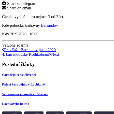
Share on telegram
Share on email
Čtení a vyrábění pro nejmenší od 2 let.
Kde pobočka knihovny
Barrandov
Kdy 30.9.2020 | 16:00
Vstupné zdarma
Prev
Zažít Barrandov jinak 2020
4. barrandovské Kotlíkobraní
Next
Poslední články
Čarodějnice ve Slivenci
Pálení čarodějnic v Lochkově
Velikonoční jarmark ve Slivenci
Lochkovské kolmo