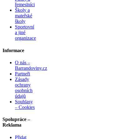
řemeslníci
Školy a
mateřské
školy
Sportovní
a jiné
organizace
Informace
O nás –
Barrandoviny.cz
Partneři
Zásady
ochrany
osobních
údajů
Souhlasy
– Cookies
Spolupráce –
Reklama
Přidat