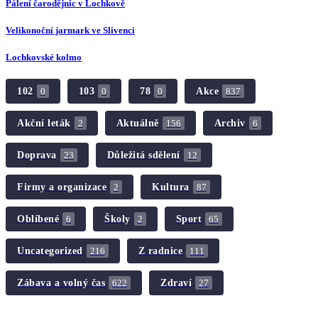
Pálení čarodějnic v Lochkově
Velikonoční jarmark ve Slivenci
Lochkovské kolmo
102
103
78
Akce
0
0
0
837
Akční leták
Aktuálně
Archiv
2
156
6
Doprava
Důležitá sdělení
23
12
Firmy a organizace
Kultura
2
87
Oblíbené
Školy
Sport
6
2
65
Uncategorized
Z radnice
216
111
Zábava a volný čas
Zdraví
622
27