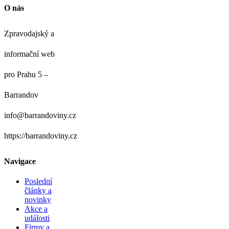
O nás
Zpravodajský a
informační web
pro Prahu 5 –
Barrandov
info@barrandoviny.cz
https://barrandoviny.cz
Navigace
Poslední
články a
novinky
Akce a
události
Firmy a