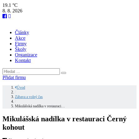
19.1 °C
8. 8. 2026
Články
Akce
Firmy
Školy
Organizace
Kontakt
Přidat firmu
Úvod
/
Zábava a volný čas
/
Mikulášská nadílka v restauraci…
Mikulášská nadílka v restauraci Černý
kohout