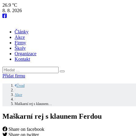
26.9 °C
8. 8. 2026
Články
Akce
Firmy
Školy
Organizace
Kontakt
Přidat firmu
Úvod
/
Akce
/
Maškarní rej s klaunem…
Maškarní rej s klaunem Ferdou
Share on facebook
Share on twitter