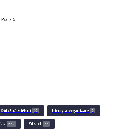
 Praha 5.
Důležitá sdělení
Firmy a organizace
12
2
čas
Zdraví
622
27