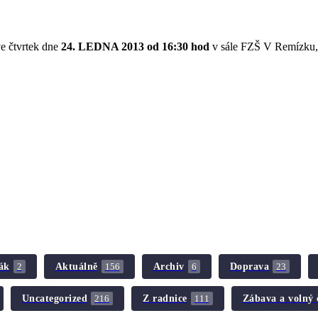
e čtvrtek dne
24. LEDNA 2013 od 16:30 hod
v sále FZŠ V Remízku,
ák
Aktuálně
Archiv
Doprava
2
156
6
23
Uncategorized
Z radnice
Zábava a volný 
216
111