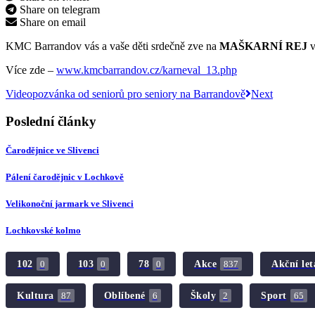
Share on telegram
Share on email
KMC Barrandov vás a vaše děti srdečně zve na
MAŠKARNÍ REJ
v
Více zde –
www.kmcbarrandov.cz/karneval_13.php
Videopozvánka od seniorů pro seniory na Barrandově
Next
Poslední články
Čarodějnice ve Slivenci
Pálení čarodějnic v Lochkově
Velikonoční jarmark ve Slivenci
Lochkovské kolmo
102
103
78
Akce
Akční let
0
0
0
837
Kultura
Oblíbené
Školy
Sport
87
6
2
65