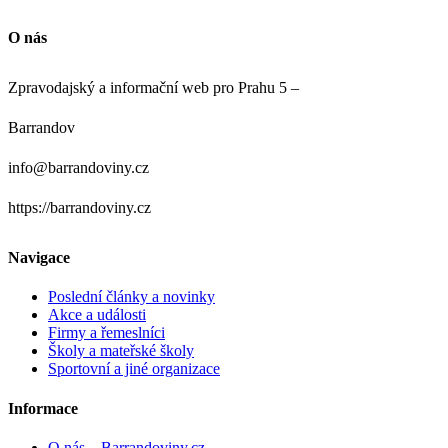
O nás
Zpravodajský a informační web pro Prahu 5 –
Barrandov
info@barrandoviny.cz
https://barrandoviny.cz
Navigace
Poslední články a novinky
Akce a události
Firmy a řemeslníci
Školy a mateřské školy
Sportovní a jiné organizace
Informace
O nás – Barrandoviny.cz