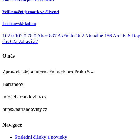
Velikonoční jarmark ve Slivenci
Lochkovské kolmo
102
0
103
0
78
0
Akce
837
Akční leták
2
Aktuálně
156
Archiv
6
Dop
čas
622
Zdraví
27
O nás
Zpravodajský a informační web pro Prahu 5 –
Barrandov
info@barrandoviny.cz
https://barrandoviny.cz
Navigace
Poslední články a novinky