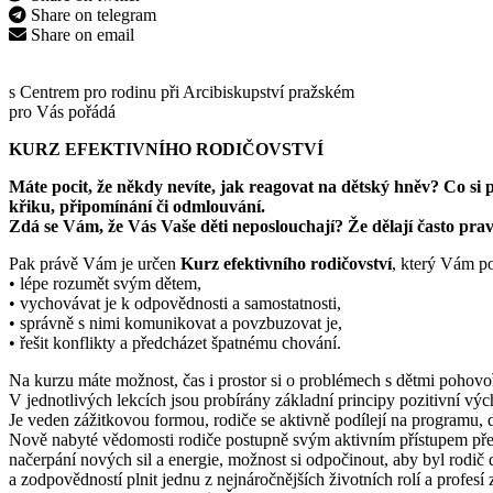
Share on telegram
Share on email
s Centrem pro rodinu při Arcibiskupství pražském
pro Vás pořádá
KURZ EFEKTIVNÍHO RODIČOVSTVÍ
Máte pocit, že někdy nevíte, jak reagovat na dětský hněv? Co si 
křiku, připomínání či odmlouvání.
Zdá se Vám, že Vás Vaše děti neposlouchají? Že dělají často pra
Pak právě Vám je určen
Kurz efektivního rodičovství
, který Vám p
• lépe rozumět svým dětem,
• vychovávat je k odpovědnosti a samostatnosti,
• správně s nimi komunikovat a povzbuzovat je,
• řešit konflikty a předcházet špatnému chování.
Na kurzu máte možnost, čas i prostor si o problémech s dětmi pohovoři
V jednotlivých lekcích jsou probírány základní principy pozitivní výc
Je veden zážitkovou formou, rodiče se aktivně podílejí na programu, 
Nově nabyté vědomosti rodiče postupně svým aktivním přístupem přetv
načerpání nových sil a energie, možnost si odpočinout, aby byl rodič 
a zodpovědností plnit jednu z nejnáročnějších životních rolí a profes