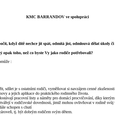
KMC BARRANDOV ve spolupráci
počít, když dítě nechce jít spát, odmítá jíst, odmlouvá dělat úkoly
vý opak toho, než co byste Vy jako rodiče potřebovali?
omůže :
t, sdílet je s ostatními rodiči, vyměňovat si navzájem cenné zkušenost
hovy a jejich aplikace do praktického rodinného života.
dostávají pracovní listy a náměty pro domácí procvičování, díky kterým
ářejí v rodičovské dovednosti, jimiž mohou ovlivňovat v rodině svůj 
dále schopen s chutí
í zároveň, tj. být dobrým rodičem svým dětem.