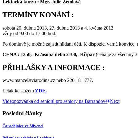
Lektorka kurzu : Mgr. Julie Žemlová
TERMÍNY KONÁNÍ :
sobota 20. dubna 2013, 27. dubna 2013 a 4. května 2013
vždy od 9:00 do 17:00 hod.
Po domluvě je možné zajistit hlídání dětí. K dispozici varná konvice,
CENA : 1350,- Kč/osoba nebo 2100,- Kč/pár
(cena je za všechny 3
PŘIHLÁŠKY A INFORMACE :
www.manzelstviarodina.cz nebo 220 181 777.
Leták ke stažení
ZDE.
Videopozvánka od seniorů pro seniory na Barrandově
Next
Poslední články
Čarodějnice ve Slivenci
Pálení čarodějnic v Lochkově