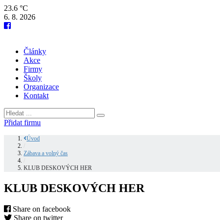
23.6 °C
6. 8. 2026
Články
Akce
Firmy
Školy
Organizace
Kontakt
Přidat firmu
Úvod
/
Zábava a volný čas
/
KLUB DESKOVÝCH HER
KLUB DESKOVÝCH HER
Share on facebook
Share on twitter