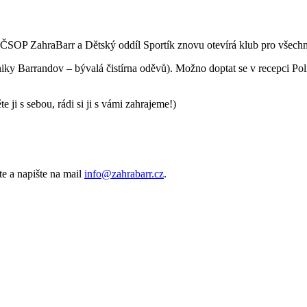
ZahraBarr a Dětský oddíl Sportík znovu otevírá klub pro všechny
niky Barrandov – bývalá čistírna oděvů). Možno doptat se v recepci Pol
.
ji s sebou, rádi si ji s vámi zahrajeme!)
te a napište na mail
info@zahrabarr.cz
.