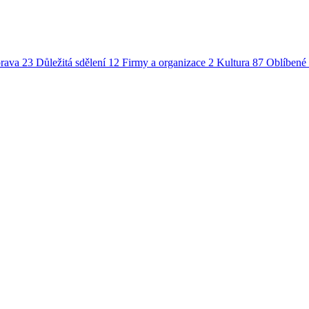
rava
23
Důležitá sdělení
12
Firmy a organizace
2
Kultura
87
Oblíbené