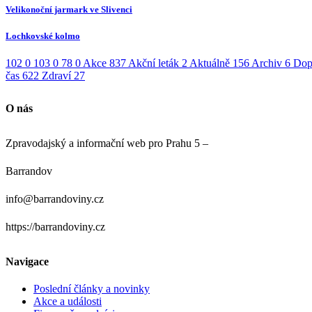
Velikonoční jarmark ve Slivenci
Lochkovské kolmo
102
0
103
0
78
0
Akce
837
Akční leták
2
Aktuálně
156
Archiv
6
Dop
čas
622
Zdraví
27
O nás
Zpravodajský a informační web pro Prahu 5 –
Barrandov
info@barrandoviny.cz
https://barrandoviny.cz
Navigace
Poslední články a novinky
Akce a události