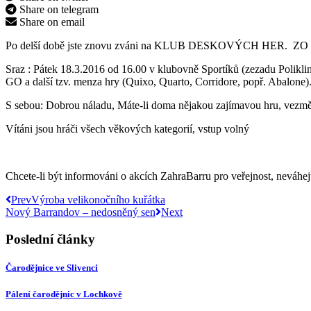
Share on telegram
Share on email
Po delší době jste znovu zváni na KLUB DESKOVÝCH HER. ZO ČSOP 
Sraz : Pátek 18.3.2016 od 16.00 v klubovně Sportíků (zezadu Polikli
GO a další tzv. menza hry (Quixo, Quarto, Corridore, popř. Abalone)
S sebou: Dobrou náladu, Máte-li doma nějakou zajímavou hru, vezměte 
Vítáni jsou hráči všech věkových kategorií, vstup volný
Chcete-li být informováni o akcích ZahraBarru pro veřejnost, neváhej
Prev
Výroba velikonočního kuřátka
Nový Barrandov – nedosněný sen
Next
Poslední články
Čarodějnice ve Slivenci
Pálení čarodějnic v Lochkově