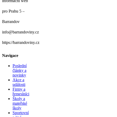
informační web
pro Prahu 5 –
Barrandov
info@barrandoviny.cz
https://barrandoviny.cz
Navigace
Poslední
články a
novinky
Akce a
události
Firmy a
řemeslníci
Školy a
mateřské
školy
Sportovní