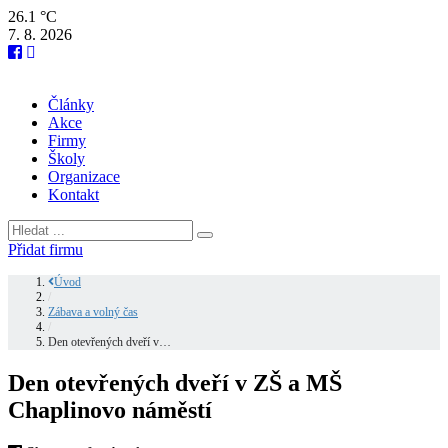
26.1 °C
7. 8. 2026
Články
Akce
Firmy
Školy
Organizace
Kontakt
Přidat firmu
Úvod
/
Zábava a volný čas
/
Den otevřených dveří v…
Den otevřených dveří v ZŠ a MŠ
Chaplinovo náměstí