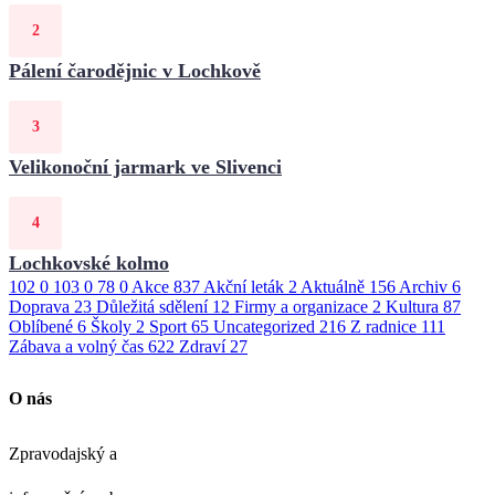
Pálení čarodějnic v Lochkově
Velikonoční jarmark ve Slivenci
Lochkovské kolmo
102
0
103
0
78
0
Akce
837
Akční leták
2
Aktuálně
156
Archiv
6
Doprava
23
Důležitá sdělení
12
Firmy a organizace
2
Kultura
87
Oblíbené
6
Školy
2
Sport
65
Uncategorized
216
Z radnice
111
Zábava a volný čas
622
Zdraví
27
O nás
Zpravodajský a