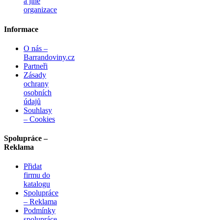
a jiné
organizace
Informace
O nás –
Barrandoviny.cz
Partneři
Zásady
ochrany
osobních
údajů
Souhlasy
– Cookies
Spolupráce –
Reklama
Přidat
firmu do
katalogu
Spolupráce
– Reklama
Podmínky
spolupráce