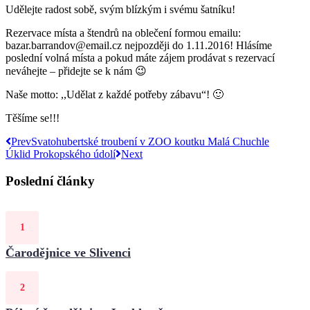
Udělejte radost sobě, svým blízkým i svému šatníku!
Rezervace místa a štendrů na oblečení formou emailu:
bazar.barrandov@email.cz nejpozději do 1.11.2016! Hlásíme
poslední volná místa a pokud máte zájem prodávat s rezervací
neváhejte – přidejte se k nám 😉
Naše motto: ,,Udělat z každé potřeby zábavu“! 🙂
Těšíme se!!!
Prev
Svatohubertské troubení v ZOO koutku Malá Chuchle
Úklid Prokopského údolí
Next
Poslední články
Čarodějnice ve Slivenci