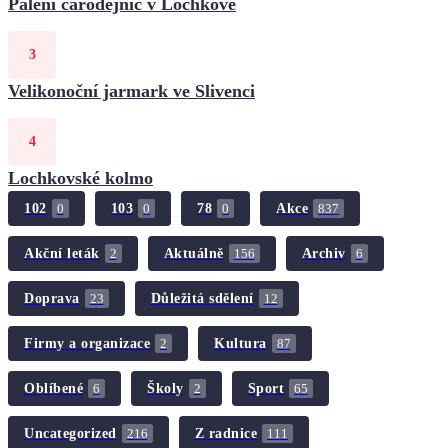
Pálení čarodějnic v Lochkově
Velikonoční jarmark ve Slivenci
Lochkovské kolmo
102
103
78
Akce
0
0
0
837
Akční leták
Aktuálně
Archiv
2
156
6
Doprava
Důležitá sdělení
23
12
Firmy a organizace
Kultura
2
87
Oblíbené
Školy
Sport
6
2
65
Uncategorized
Z radnice
216
111