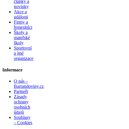
články a
novinky
Akce a
události
Firmy a
řemeslníci
Školy a
mateřské
školy
Sportovní
a jiné
organizace
Informace
O nás –
Barrandoviny.cz
Partneři
Zásady
ochrany
osobních
údajů
Souhlasy
– Cookies