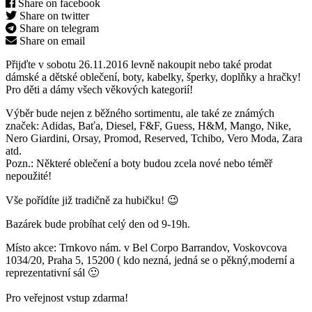
Share on facebook
Share on twitter
Share on telegram
Share on email
Přijďte v sobotu 26.11.2016 levně nakoupit nebo také prodat
dámské a dětské oblečení, boty, kabelky, šperky, doplňky a hračky!
Pro děti a dámy všech věkových kategorií!
Výběr bude nejen z běžného sortimentu, ale také ze známých
značek: Adidas, Baťa, Diesel, F&F, Guess, H&M, Mango, Nike,
Nero Giardini, Orsay, Promod, Reserved, Tchibo, Vero Moda, Zara
atd.
Pozn.: Některé oblečení a boty budou zcela nové nebo téměř
nepoužité!
Vše pořídíte již tradičně za hubičku! 😉
Bazárek bude probíhat celý den od 9-19h.
Místo akce: Trnkovo nám. v Bel Corpo Barrandov, Voskovcova
1034/20, Praha 5, 15200 ( kdo nezná, jedná se o pěkný,moderní a
reprezentativní sál 🙂
Pro veřejnost vstup zdarma!