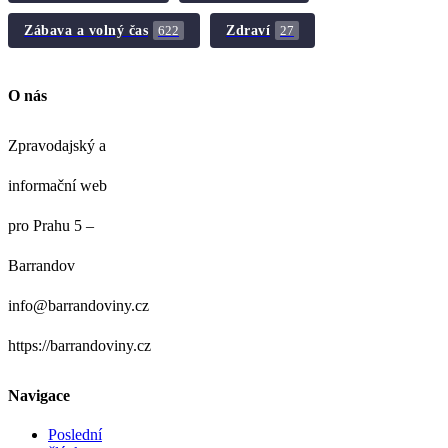
Zábava a volný čas
Zdraví
622
27
O nás
Zpravodajský a
informační web
pro Prahu 5 –
Barrandov
info@barrandoviny.cz
https://barrandoviny.cz
Navigace
Poslední