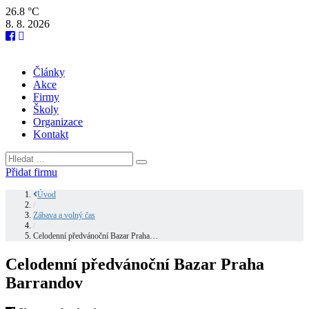
26.8 °C
8. 8. 2026
Články
Akce
Firmy
Školy
Organizace
Kontakt
Přidat firmu
Úvod
/
Zábava a volný čas
/
Celodenní předvánoční Bazar Praha…
Celodenní předvánoční Bazar Praha
Barrandov