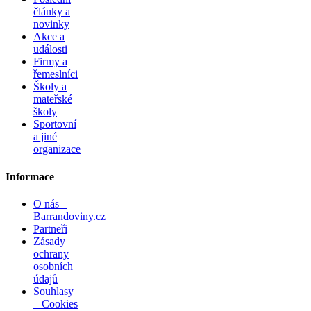
články a
novinky
Akce a
události
Firmy a
řemeslníci
Školy a
mateřské
školy
Sportovní
a jiné
organizace
Informace
O nás –
Barrandoviny.cz
Partneři
Zásady
ochrany
osobních
údajů
Souhlasy
– Cookies