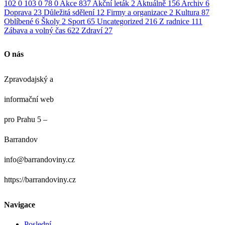
102
0
103
0
78
0
Akce
837
Akční leták
2
Aktuálně
156
Archiv
6
Doprava
23
Důležitá sdělení
12
Firmy a organizace
2
Kultura
87
Oblíbené
6
Školy
2
Sport
65
Uncategorized
216
Z radnice
111
Zábava a volný čas
622
Zdraví
27
O nás
Zpravodajský a
informační web
pro Prahu 5 –
Barrandov
info@barrandoviny.cz
https://barrandoviny.cz
Navigace
Poslední