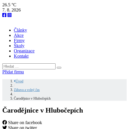
26.5 °C
7. 8. 2026
Články
Akce
Firmy
Školy
Organizace
Kontakt
Přidat firmu
Úvod
/
Zábava a volný čas
/
Čarodějnice v Hlubočepích
Čarodějnice v Hlubočepích
Share on facebook
Share on twitter