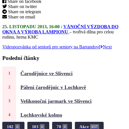
Share on facebook
Share on twitter
Share on telegram
Share on email
25. LISTOPADU 2013, 16:00 :
VÁNOČNÍ VÝZDOBA DO
OKNA A VÝROBA LAMPIONU
– tvořivá dílna pro celou
rodinu, herna KMC
Videopozvánka od seniorů pro seniory na Barrandově
Next
Poslední články
Čarodějnice ve Slivenci
Pálení čarodějnic v Lochkově
Velikonoční jarmark ve Slivenci
Lochkovské kolmo
102
103
78
Akce
0
0
0
837