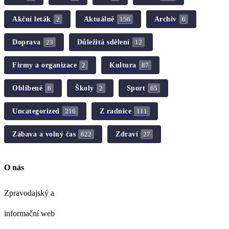
Akční leták
Aktuálně
Archiv
2
156
6
Doprava
Důležitá sdělení
23
12
Firmy a organizace
Kultura
2
87
Oblíbené
Školy
Sport
6
2
65
Uncategorized
Z radnice
216
111
Zábava a volný čas
Zdraví
622
27
O nás
Zpravodajský a
informační web