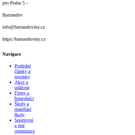
pro Prahu 5 –
Barrandov
info@barrandoviny.cz
https://barrandoviny.cz
Navigace
Poslední
články a
novinky
Akce a
události
Firmy a
řemeslníci
Školy a
mateřské
školy
Sportovní
a jiné
organizace