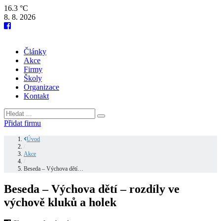
16.3 °C
8. 8. 2026
Články
Akce
Firmy
Školy
Organizace
Kontakt
Přidat firmu
Úvod
/
Akce
/
Beseda – Výchova dětí…
Beseda – Výchova dětí – rozdíly ve
výchově kluků a holek