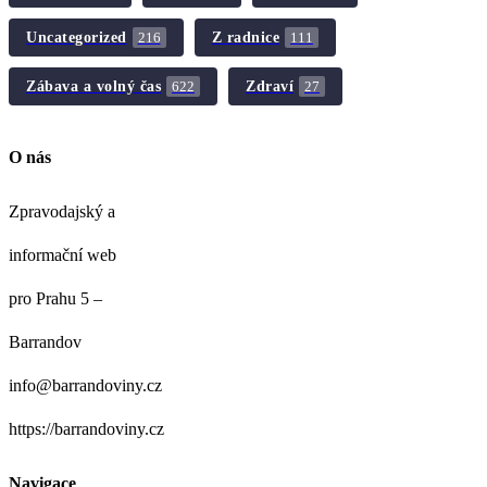
Uncategorized
Z radnice
216
111
Zábava a volný čas
Zdraví
622
27
O nás
Zpravodajský a
informační web
pro Prahu 5 –
Barrandov
info@barrandoviny.cz
https://barrandoviny.cz
Navigace