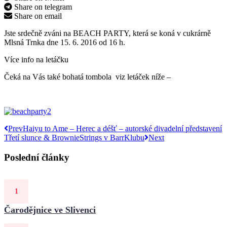
Share on telegram
Share on email
Jste srdečně zváni na BEACH PARTY, která se koná v cukrárně
Mlsná Trnka dne 15. 6. 2016 od 16 h.
Více info na letáčku
Čeká na Vás také bohatá tombola viz letáček níže –
Prev
Haiyu to Ame – Herec a déšť – autorské divadelní představení
Třetí slunce & BrownieStrings v BarrKlubu
Next
Poslední články
Čarodějnice ve Slivenci