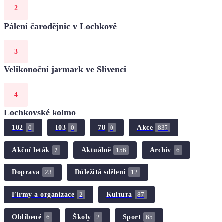
Pálení čarodějnic v Lochkově
Velikonoční jarmark ve Slivenci
Lochkovské kolmo
102
103
78
Akce
0
0
0
837
Akční leták
Aktuálně
Archiv
2
156
6
Doprava
Důležitá sdělení
23
12
Firmy a organizace
Kultura
2
87
Oblíbené
Školy
Sport
6
2
65