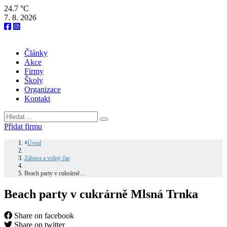
24.7 °C
7. 8. 2026
Články
Akce
Firmy
Školy
Organizace
Kontakt
Přidat firmu
Úvod
/
Zábava a volný čas
/
Beach party v cukrárně…
Beach party v cukrárně Mlsná Trnka
Share on facebook
Share on twitter