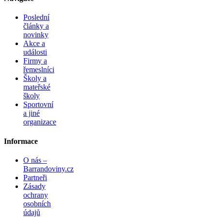
Poslední
články a
novinky
Akce a
události
Firmy a
řemeslníci
Školy a
mateřské
školy
Sportovní
a jiné
organizace
Informace
O nás –
Barrandoviny.cz
Partneři
Zásady
ochrany
osobních
údajů