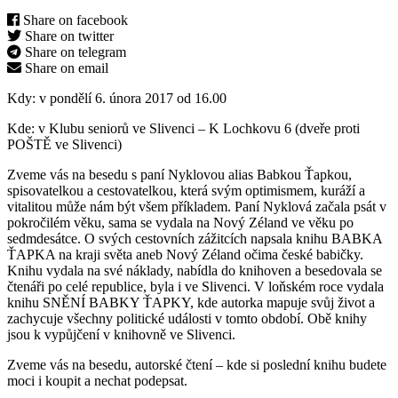
Share on facebook
Share on twitter
Share on telegram
Share on email
Kdy: v pondělí 6. února 2017 od 16.00
Kde: v Klubu seniorů ve Slivenci – K Lochkovu 6 (dveře proti
POŠTĚ ve Slivenci)
Zveme vás na besedu s paní Nyklovou alias Babkou Ťapkou,
spisovatelkou a cestovatelkou, která svým optimismem, kuráží a
vitalitou může nám být všem příkladem. Paní Nyklová začala psát v
pokročilém věku, sama se vydala na Nový Zéland ve věku po
sedmdesátce. O svých cestovních zážitcích napsala knihu BABKA
ŤAPKA na kraji světa aneb Nový Zéland očima české babičky.
Knihu vydala na své náklady, nabídla do knihoven a besedovala se
čtenáři po celé republice, byla i ve Slivenci. V loňském roce vydala
knihu SNĚNÍ BABKY ŤAPKY, kde autorka mapuje svůj život a
zachycuje všechny politické události v tomto období. Obě knihy
jsou k vypůjčení v knihovně ve Slivenci.
Zveme vás na besedu, autorské čtení – kde si poslední knihu budete
moci i koupit a nechat podepsat.