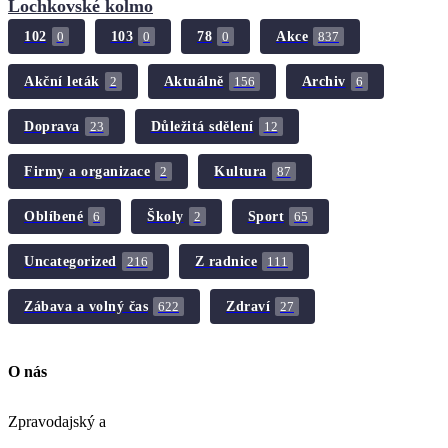
Lochkovské kolmo
102
103
78
Akce
0
0
0
837
Akční leták
Aktuálně
Archiv
2
156
6
Doprava
Důležitá sdělení
23
12
Firmy a organizace
Kultura
2
87
Oblíbené
Školy
Sport
6
2
65
Uncategorized
Z radnice
216
111
Zábava a volný čas
Zdraví
622
27
O nás
Zpravodajský a