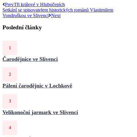
Prev
Tři králové v Hlubočepích
Setkání se spisovatelem historických románů Vlastimilem
Vondruškou ve Slivenci
Next
Poslední články
Čarodějnice ve Slivenci
Pálení čarodějnic v Lochkově
Velikonoční jarmark ve Slivenci