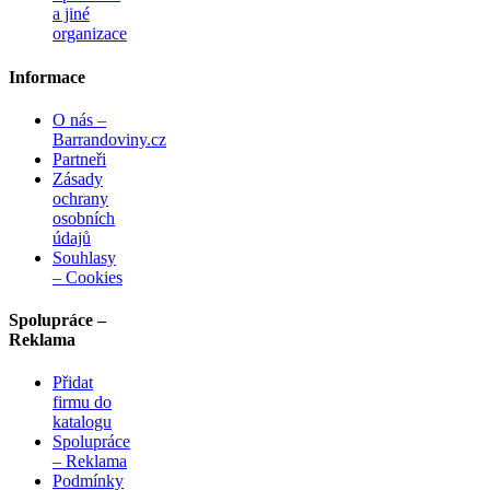
a jiné
organizace
Informace
O nás –
Barrandoviny.cz
Partneři
Zásady
ochrany
osobních
údajů
Souhlasy
– Cookies
Spolupráce –
Reklama
Přidat
firmu do
katalogu
Spolupráce
– Reklama
Podmínky