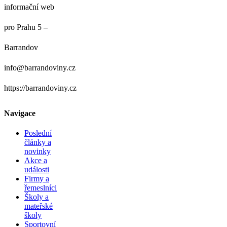
informační web
pro Prahu 5 –
Barrandov
info@barrandoviny.cz
https://barrandoviny.cz
Navigace
Poslední
články a
novinky
Akce a
události
Firmy a
řemeslníci
Školy a
mateřské
školy
Sportovní